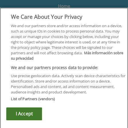
Home
We Care About Your Privacy
Formación
Centros
We and our partners store and/or access information on a device,
such as unique IDs in cookies to process personal data. You may
Orientación
accept or manage your choices by clicking below, including your
right to object where legitimate interest is used, or at any time in
Quiénes somos
the privacy policy page. These choices will be signaled to our
partners and will not affect browsing data.
Más información sobre
Contacta
su privacidad
Aviso Legal
We and our partners process data to provide:
Política de Privacidad
Use precise geolocation data. Actively scan device characteristics for
identification. Store and/or access information on a device.
Política de Cookies
Personalised ads and content, ad and content measurement,
audience insights and product development.
Canal Ético
List of Partners (vendors)
¡Síguenos!
I Accept