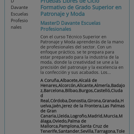
Pruebas Libres de Ciclo
Formativo de Grado Superior en
Patronaje y Moda
MasterD Davante Escuelas
Profesionales
Con el curso Técnico Superior en
Patronaje y Moda aprenderás de la mano
de profesionales del sector. Con un
enfoque práctico, se te prepara para
estar preparado para la industria de la
moda, donde la creatividad se une a la
precisión del patronaje y la excelencia en
la confección y sus acabados. Los...
A Coruña,Albacete,Alcalá de
Henares,Alcorcón,Alicante,Almería,Badajo
z,Barcelona,Bilbao,Burgos,Castelló,Ciuda
d
Real,Córdoba,Donostia,Girona,Granada,H
uelva,Jaén,Jerez de la Frontera,Las Palmas
de Gran
Canaria,Lleida,Logroño,Madrid,Murcia,M
álaga,Oviedo,Palma de
Mallorca,Pamplona,Santa Cruz de
Tenerife,Santander,Sevilla,Tarragona,Tole