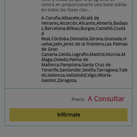
centra en proporcionarte una base sólida
en todas las fases clav...
A Coruña,Albacete,Alcalá de
Henares,Alcorcón,Alicante,Almería,Badajo
z,Barcelona,Bilbao,Burgos,Castelló,Ciuda
d
Real,Córdoba,Donostia,Girona,Granada,H
uelva,Jaén,Jerez de la Frontera,Las Palmas
de Gran
Canaria,Lleida,Logroño,Madrid,Murcia,M
álaga,Oviedo,Palma de
Mallorca,Pamplona,Santa Cruz de
Tenerife,Santander,Sevilla,Tarragona,Tole
do,Valencia,Valladolid,Vigo,Vitoria-
Gasteiz,Zaragoza,
A Consultar
Precio
Infórmate