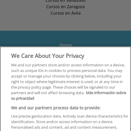
Cursos en Valladolid
Cursos en Zaragoza
Cursos en Ávila
Home
We Care About Your Privacy
Formación
Centros
We and our partners store and/or access information on a device,
such as unique IDs in cookies to process personal data. You may
Orientación
accept or manage your choices by clicking below, including your
right to object where legitimate interest is used, or at any time in
Quiénes somos
the privacy policy page. These choices will be signaled to our
partners and will not affect browsing data.
Más información sobre
Contacta
su privacidad
Aviso Legal
We and our partners process data to provide:
Política de Privacidad
Use precise geolocation data. Actively scan device characteristics for
identification. Store and/or access information on a device.
Política de Cookies
Personalised ads and content, ad and content measurement,