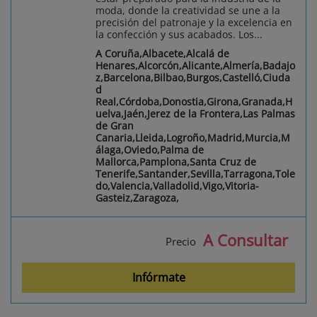
moda, donde la creatividad se une a la
precisión del patronaje y la excelencia en
la confección y sus acabados. Los...
A Coruña,Albacete,Alcalá de
Henares,Alcorcón,Alicante,Almería,Badajo
z,Barcelona,Bilbao,Burgos,Castelló,Ciuda
d
Real,Córdoba,Donostia,Girona,Granada,H
uelva,Jaén,Jerez de la Frontera,Las Palmas
de Gran
Canaria,Lleida,Logroño,Madrid,Murcia,M
álaga,Oviedo,Palma de
Mallorca,Pamplona,Santa Cruz de
Tenerife,Santander,Sevilla,Tarragona,Tole
do,Valencia,Valladolid,Vigo,Vitoria-
Gasteiz,Zaragoza,
A Consultar
Precio
Infórmate