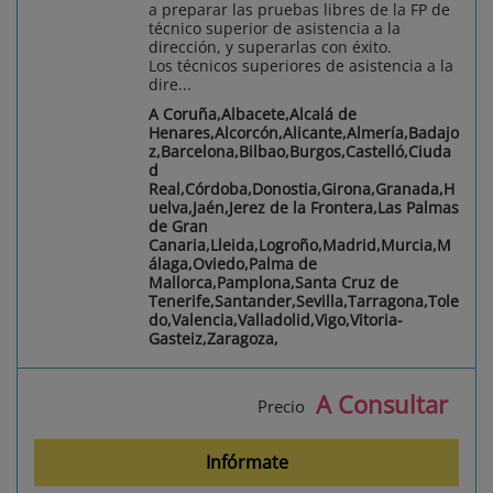
a preparar las pruebas libres de la FP de
técnico superior de asistencia a la
dirección, y superarlas con éxito.
Los técnicos superiores de asistencia a la
dire...
A Coruña,Albacete,Alcalá de
Henares,Alcorcón,Alicante,Almería,Badajo
z,Barcelona,Bilbao,Burgos,Castelló,Ciuda
d
Real,Córdoba,Donostia,Girona,Granada,H
uelva,Jaén,Jerez de la Frontera,Las Palmas
de Gran
Canaria,Lleida,Logroño,Madrid,Murcia,M
álaga,Oviedo,Palma de
Mallorca,Pamplona,Santa Cruz de
Tenerife,Santander,Sevilla,Tarragona,Tole
do,Valencia,Valladolid,Vigo,Vitoria-
Gasteiz,Zaragoza,
A Consultar
Precio
Infórmate