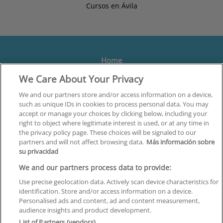
Cursos en Ávila
Home
We Care About Your Privacy
Formación
Centros
We and our partners store and/or access information on a device,
such as unique IDs in cookies to process personal data. You may
Orientación
accept or manage your choices by clicking below, including your
right to object where legitimate interest is used, or at any time in
Quiénes somos
the privacy policy page. These choices will be signaled to our
partners and will not affect browsing data.
Más información sobre
Contacta
su privacidad
Aviso Legal
We and our partners process data to provide:
Política de Privacidad
Use precise geolocation data. Actively scan device characteristics for
identification. Store and/or access information on a device.
Política de Cookies
Personalised ads and content, ad and content measurement,
audience insights and product development.
Canal Ético
List of Partners (vendors)