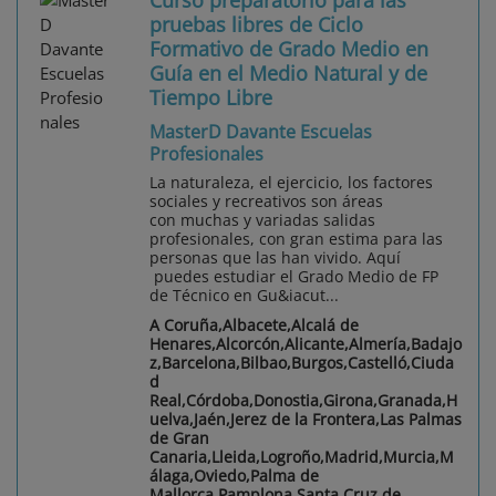
pruebas libres de Ciclo
Formativo de Grado Medio en
Guía en el Medio Natural y de
Tiempo Libre
MasterD Davante Escuelas
Profesionales
La naturaleza, el ejercicio, los factores
sociales y recreativos son áreas
con muchas y variadas salidas
profesionales, con gran estima para las
personas que las han vivido. Aquí
puedes estudiar el Grado Medio de FP
de Técnico en Gu&iacut...
A Coruña,Albacete,Alcalá de
Henares,Alcorcón,Alicante,Almería,Badajo
z,Barcelona,Bilbao,Burgos,Castelló,Ciuda
d
Real,Córdoba,Donostia,Girona,Granada,H
uelva,Jaén,Jerez de la Frontera,Las Palmas
de Gran
Canaria,Lleida,Logroño,Madrid,Murcia,M
álaga,Oviedo,Palma de
Mallorca,Pamplona,Santa Cruz de