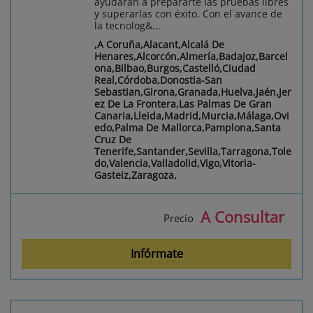
ayudarán a prepararte las pruebas libres
y superarlas con éxito. Con el avance de
la tecnolog&...
,A Coruña,Alacant,Alcalá De
Henares,Alcorcón,Almería,Badajoz,Barcel
ona,Bilbao,Burgos,Castelló,Ciudad
Real,Córdoba,Donostia-San
Sebastian,Girona,Granada,Huelva,Jaén,Jer
ez De La Frontera,Las Palmas De Gran
Canaria,Lleida,Madrid,Murcia,Málaga,Ovi
edo,Palma De Mallorca,Pamplona,Santa
Cruz De
Tenerife,Santander,Sevilla,Tarragona,Tole
do,Valencia,Valladolid,Vigo,Vitoria-
Gasteiz,Zaragoza,
A Consultar
Precio
Infórmate