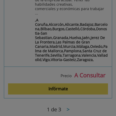
habilidades creativas,
comerciales y económicas para trabajar
...
,A
Coruña,Alcorcón,Alicante,Badajoz,Barcelo
na,Bilbao,Burgos,Castelló,Córdoba,Donos
tia-San
Sebastian,Granada,Huelva,Jaén,Jerez De
La Frontera,Las Palmas de Gran
Canaria,Madrid,Murcia,Málaga,Oviedo,Pa
lma de Mallorca,Pamplona,Santa Cruz de
Tenerife,Sevilla,Tarragona,Valencia,Vallad
olid,Vigo,Vitoria-Gasteiz,Zaragoza,
A Consultar
Precio
Infórmate
1
de 3
>