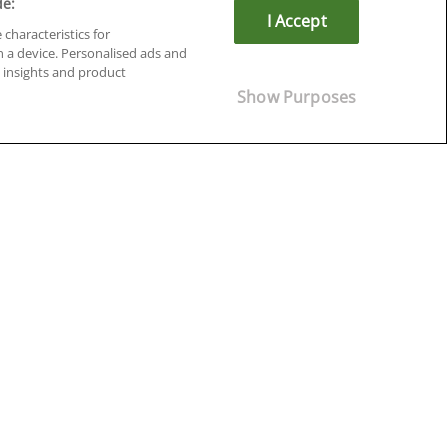
de:
I Accept
 characteristics for
n a device. Personalised ads and
insights and product
Cursos en Soria
Show Purposes
Cursos en Tarragona
Cursos en Tenerife
Cursos en Toledo
Cursos en Valencia
Cursos en Valladolid
Cursos en Zaragoza
Cursos en Ávila
¡Síguenos!