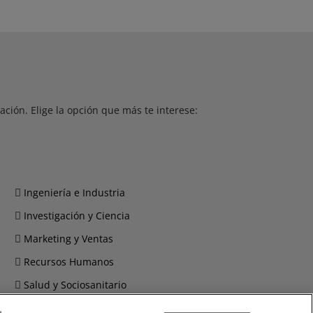
ción. Elige la opción que más te interese:
Ingeniería e Industria
Investigación y Ciencia
Marketing y Ventas
Recursos Humanos
Salud y Sociosanitario