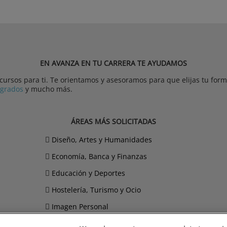
EN AVANZA EN TU CARRERA TE AYUDAMOS
rsos para ti. Te orientamos y asesoramos para que elijas tu forma
tgrados
y mucho más.
ÁREAS MÁS SOLICITADAS
Diseño, Artes y Humanidades
Economía, Banca y Finanzas
Educación y Deportes
Hostelería, Turismo y Ocio
Imagen Personal
Informática y Telecomunicaciones