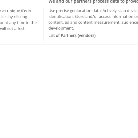
We and our partners process data to provi
Use precise geolocation data. Actively scan device
 as unique IDs in
identification. Store and/or access information o
ces by clicking
BUSCA TUS CURSOS EN TU PROVINCIA
content, ad and content measurement, audience 
or at any time in the
development.
 en Castellón
Cursos en La Rioja
will not affect
 en Ciudad Real
Cursos en Las Palmas
List of Partners (vendors)
 en Cáceres
Cursos en León
 en Cádiz
Cursos en Lleida
 en Córdoba
Cursos en Madrid
 en Gipuzkoa
Cursos en Murcia
 en Girona
Cursos en Málaga
 en Granada
Cursos en Navarra
 en Huelva
Cursos en Pontevedra
 en Illes Balears
Cursos en Salamanca
 en Jaén
Cursos en Sevilla
uiénes somos
Aviso Legal