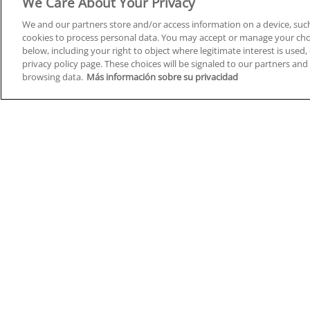
We Care About Your Privacy
We and our partners store and/or access information on a device, such
cookies to process personal data. You may accept or manage your choi
below, including your right to object where legitimate interest is used, 
Cursos en A Coruña
Cursos
privacy policy page. These choices will be signaled to our partners and 
browsing data.
Más información sobre su privacidad
Cursos en Albacete
Cursos
Cursos en Alicante
Cursos
Cursos en Almería
Cursos
Cursos en Araba/Álava
Cursos
Cursos en Asturias
Cursos
Cursos en Badajoz
Cursos
Cursos en Barcelona
Cursos
Cursos en Bizkaia
Cursos
Cursos en Burgos
Cursos
Cursos en Cantabria
Cursos
Home
Q