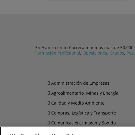
En Avanza en tu Carrera tenemos más de 50.000 cu
Formación Profesional
,
Oposiciones
,
Grados
,
Pos
Administración de Empresas
Agroalimentario, Minas y Energía
Calidad y Medio Ambiente
Compras, Logística y Transporte
Comunicación, Imagen y Sonido
Derecho y Seguridad