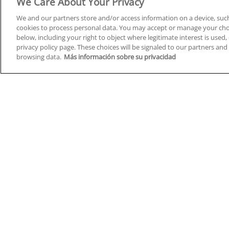
We Care About Your Privacy
We and our partners store and/or access information on a device, such
cookies to process personal data. You may accept or manage your choi
below, including your right to object where legitimate interest is used, 
Cursos en A Coruña
Cursos
privacy policy page. These choices will be signaled to our partners and 
browsing data.
Más información sobre su privacidad
Cursos en Albacete
Cursos
Cursos en Alicante
Cursos
Cursos en Almería
Cursos
Cursos en Araba/Álava
Cursos
Cursos en Asturias
Cursos
Cursos en Badajoz
Cursos
Cursos en Barcelona
Cursos
Cursos en Bizkaia
Cursos
Cursos en Burgos
Cursos
Cursos en Cantabria
Cursos
Home
Q