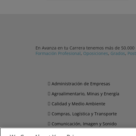
En Avanza en tu Carrera tenemos más de 50.000 cu
Formación Profesional
,
Oposiciones
,
Grados
,
Pos
Administración de Empresas
Agroalimentario, Minas y Energía
Calidad y Medio Ambiente
Compras, Logística y Transporte
Comunicación, Imagen y Sonido
Derecho y Seguridad