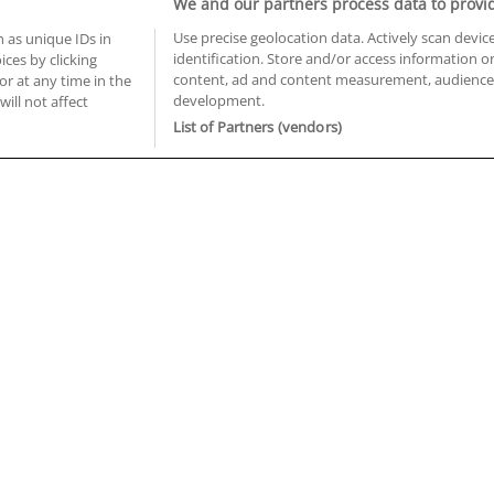
We and our partners process data to provi
Use precise geolocation data. Actively scan device
 as unique IDs in
identification. Store and/or access information o
ces by clicking
BUSCA TUS CURSOS EN TU PROVINCIA
content, ad and content measurement, audience 
or at any time in the
development.
 en Castellón
Cursos en La Rioja
will not affect
 en Ciudad Real
Cursos en Las Palmas
List of Partners (vendors)
 en Cáceres
Cursos en León
 en Cádiz
Cursos en Lleida
 en Córdoba
Cursos en Madrid
 en Gipuzkoa
Cursos en Murcia
 en Girona
Cursos en Málaga
 en Granada
Cursos en Navarra
 en Huelva
Cursos en Pontevedra
 en Illes Balears
Cursos en Salamanca
 en Jaén
Cursos en Sevilla
uiénes somos
Aviso Legal