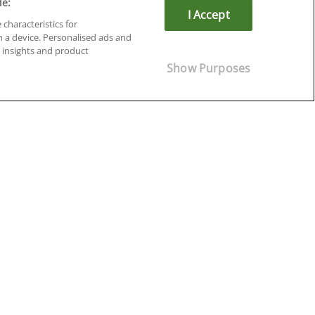
de:
I Accept
 characteristics for
n a device. Personalised ads and
insights and product
Cursos en Soria
Show Purposes
Cursos en Tarragona
Cursos en Tenerife
Cursos en Toledo
Cursos en Valencia
Cursos en Valladolid
Cursos en Zaragoza
Cursos en Ávila
¡Síguenos!