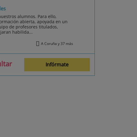
les
uestros alumnos. Para ello,
formación abierta, apoyada en un
ipo de profesores titulados,
aran habilida...
A Coruña y 37 más
ltar
Infórmate