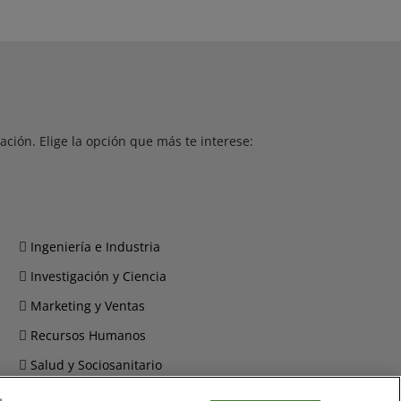
ción. Elige la opción que más te interese:
Ingeniería e Industria
Investigación y Ciencia
Marketing y Ventas
Recursos Humanos
Salud y Sociosanitario