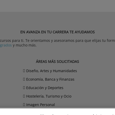
EN AVANZA EN TU CARRERA TE AYUDAMOS
rsos para ti. Te orientamos y asesoramos para que elijas tu forma
tgrados
y mucho más.
ÁREAS MÁS SOLICITADAS
Diseño, Artes y Humanidades
Economía, Banca y Finanzas
Educación y Deportes
Hostelería, Turismo y Ocio
Imagen Personal
Informática y Telecomunicaciones