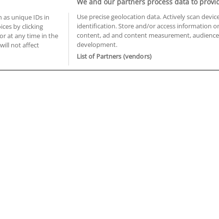
We and our partners process data to provi
Use precise geolocation data. Actively scan device
 as unique IDs in
identification. Store and/or access information o
ces by clicking
BUSCA TUS CURSOS EN TU PROVINCIA
content, ad and content measurement, audience 
or at any time in the
development.
 en Castellón
Cursos en La Rioja
will not affect
 en Ciudad Real
Cursos en Las Palmas
List of Partners (vendors)
 en Cáceres
Cursos en León
 en Cádiz
Cursos en Lleida
 en Córdoba
Cursos en Madrid
 en Gipuzkoa
Cursos en Murcia
 en Girona
Cursos en Málaga
 en Granada
Cursos en Navarra
 en Huelva
Cursos en Pontevedra
 en Illes Balears
Cursos en Salamanca
 en Jaén
Cursos en Sevilla
uiénes somos
Aviso Legal