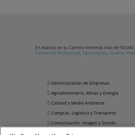
En Avanza en tu Carrera tenemos más de 50.000 cu
Formación Profesional
,
Oposiciones
,
Grados
,
Pos
Administración de Empresas
Agroalimentario, Minas y Energía
Calidad y Medio Ambiente
Compras, Logística y Transporte
Comunicación, Imagen y Sonido
Derecho y Seguridad