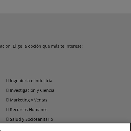
ción. Elige la opción que más te interese:
Ingeniería e Industria
Investigación y Ciencia
Marketing y Ventas
Recursos Humanos
Salud y Sociosanitario