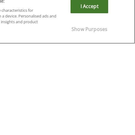
de:
I Accept
 characteristics for
n a device. Personalised ads and
insights and product
Cursos en Soria
Show Purposes
Cursos en Tarragona
Cursos en Tenerife
Cursos en Toledo
Cursos en Valencia
Cursos en Valladolid
Cursos en Zaragoza
Cursos en Ávila
¡Síguenos!