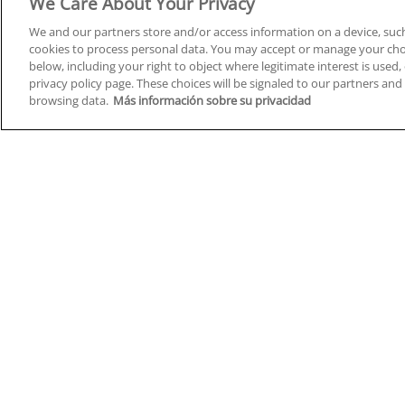
We Care About Your Privacy
We and our partners store and/or access information on a device, such
cookies to process personal data. You may accept or manage your choi
below, including your right to object where legitimate interest is used, 
Cursos en A Coruña
Cursos
privacy policy page. These choices will be signaled to our partners and 
browsing data.
Más información sobre su privacidad
Cursos en Albacete
Cursos
Cursos en Alicante
Cursos
Cursos en Almería
Cursos
Cursos en Araba/Álava
Cursos
Cursos en Asturias
Cursos
Cursos en Badajoz
Cursos
Cursos en Barcelona
Cursos
Cursos en Bizkaia
Cursos
Cursos en Burgos
Cursos
Cursos en Cantabria
Cursos
Home
Q