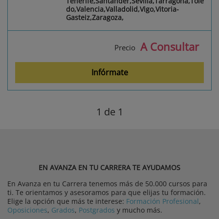
Tenerife,Santander,Sevilla,Tarragona,Tole
do,Valencia,Valladolid,Vigo,Vitoria-
Gasteiz,Zaragoza,
A Consultar
Precio
Infórmate
1
de 1
EN AVANZA EN TU CARRERA TE AYUDAMOS
En Avanza en tu Carrera tenemos más de 50.000 cursos para
ti. Te orientamos y asesoramos para que elijas tu formación.
Elige la opción que más te interese:
Formación Profesional
,
Oposiciones
,
Grados
,
Postgrados
y mucho más.