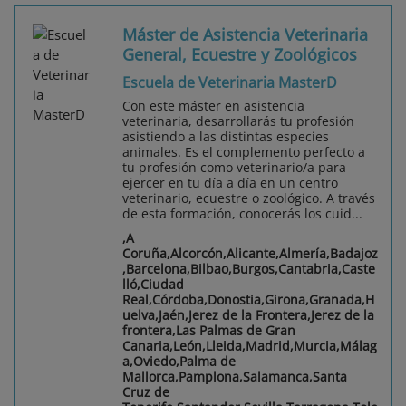
Máster de Asistencia Veterinaria
General, Ecuestre y Zoológicos
Escuela de Veterinaria MasterD
Con este máster en asistencia
veterinaria, desarrollarás tu profesión
asistiendo a las distintas especies
animales. Es el complemento perfecto a
tu profesión como veterinario/a para
ejercer en tu día a día en un centro
veterinario, ecuestre o zoológico. A través
de esta formación, conocerás los cuid...
,A
Coruña,Alcorcón,Alicante,Almería,Badajoz
,Barcelona,Bilbao,Burgos,Cantabria,Caste
lló,Ciudad
Real,Córdoba,Donostia,Girona,Granada,H
uelva,Jaén,Jerez de la Frontera,Jerez de la
frontera,Las Palmas de Gran
Canaria,León,Lleida,Madrid,Murcia,Málag
a,Oviedo,Palma de
Mallorca,Pamplona,Salamanca,Santa
Cruz de