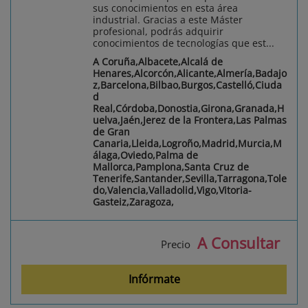
sus conocimientos en esta área
industrial. Gracias a este Máster
profesional, podrás adquirir
conocimientos de tecnologías que est...
A Coruña,Albacete,Alcalá de
Henares,Alcorcón,Alicante,Almería,Badajo
z,Barcelona,Bilbao,Burgos,Castelló,Ciuda
d
Real,Córdoba,Donostia,Girona,Granada,H
uelva,Jaén,Jerez de la Frontera,Las Palmas
de Gran
Canaria,Lleida,Logroño,Madrid,Murcia,M
álaga,Oviedo,Palma de
Mallorca,Pamplona,Santa Cruz de
Tenerife,Santander,Sevilla,Tarragona,Tole
do,Valencia,Valladolid,Vigo,Vitoria-
Gasteiz,Zaragoza,
A Consultar
Precio
Infórmate