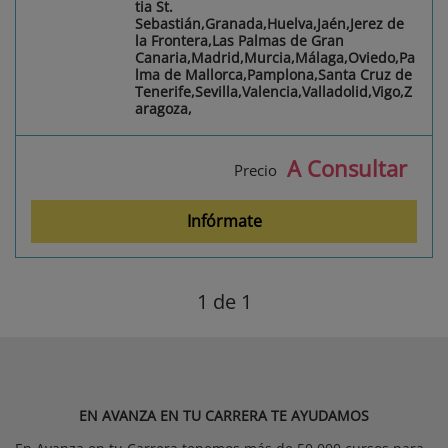
tia St.
Sebastián,Granada,Huelva,Jaén,Jerez de
la Frontera,Las Palmas de Gran
Canaria,Madrid,Murcia,Málaga,Oviedo,Pa
lma de Mallorca,Pamplona,Santa Cruz de
Tenerife,Sevilla,Valencia,Valladolid,Vigo,Z
aragoza,
A Consultar
Precio
Infórmate
1
de 1
EN AVANZA EN TU CARRERA TE AYUDAMOS