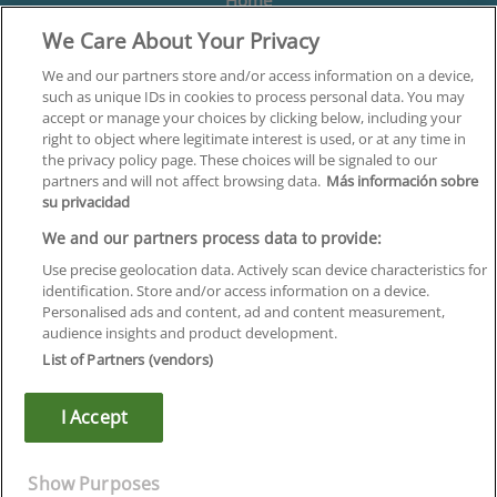
We Care About Your Privacy
Formación
Centros
We and our partners store and/or access information on a device,
such as unique IDs in cookies to process personal data. You may
Orientación
accept or manage your choices by clicking below, including your
right to object where legitimate interest is used, or at any time in
Quiénes somos
the privacy policy page. These choices will be signaled to our
partners and will not affect browsing data.
Más información sobre
Contacta
su privacidad
Aviso Legal
We and our partners process data to provide:
Política de Privacidad
Use precise geolocation data. Actively scan device characteristics for
identification. Store and/or access information on a device.
Política de Cookies
Personalised ads and content, ad and content measurement,
audience insights and product development.
Canal Ético
List of Partners (vendors)
¡Síguenos!
I Accept
©
Infoempleo
.
Reservados todos los derechos.
Show Purposes