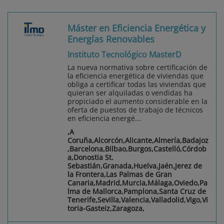
Máster en Eficiencia Energética y
Energías Renovables
Instituto Tecnológico MasterD
La nueva normativa sobre certificación de
la eficiencia energética de viviendas que
obliga a certificar todas las viviendas que
quieran ser alquiladas o vendidas ha
propiciado el aumento considerable en la
oferta de puestos de trabajo de técnicos
en eficiencia energé...
,A
Coruña,Alcorcón,Alicante,Almería,Badajoz
,Barcelona,Bilbao,Burgos,Castelló,Córdob
a,Donostia St.
Sebastián,Granada,Huelva,Jaén,Jerez de
la Frontera,Las Palmas de Gran
Canaria,Madrid,Murcia,Málaga,Oviedo,Pa
lma de Mallorca,Pamplona,Santa Cruz de
Tenerife,Sevilla,Valencia,Valladolid,Vigo,Vi
toria-Gasteiz,Zaragoza,