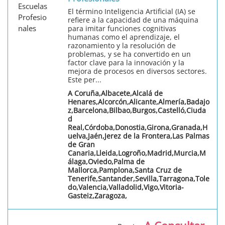
El término Inteligencia Artificial (IA) se
refiere a la capacidad de una máquina
para imitar funciones cognitivas
humanas como el aprendizaje, el
razonamiento y la resolución de
problemas, y se ha convertido en un
factor clave para la innovación y la
mejora de procesos en diversos sectores.
Este per...
A Coruña,Albacete,Alcalá de
Henares,Alcorcón,Alicante,Almería,Badajo
z,Barcelona,Bilbao,Burgos,Castelló,Ciuda
d
Real,Córdoba,Donostia,Girona,Granada,H
uelva,Jaén,Jerez de la Frontera,Las Palmas
de Gran
Canaria,Lleida,Logroño,Madrid,Murcia,M
álaga,Oviedo,Palma de
Mallorca,Pamplona,Santa Cruz de
Tenerife,Santander,Sevilla,Tarragona,Tole
do,Valencia,Valladolid,Vigo,Vitoria-
Gasteiz,Zaragoza,