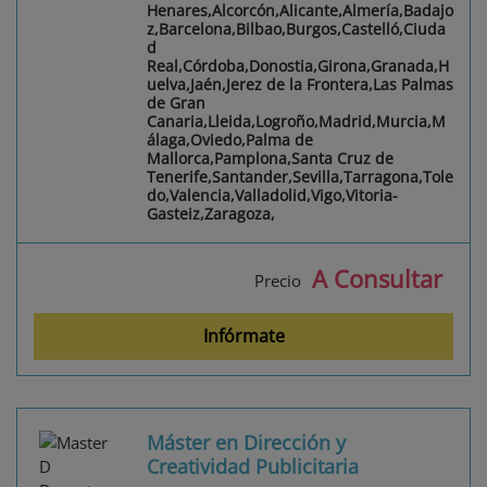
Henares,Alcorcón,Alicante,Almería,Badajo
z,Barcelona,Bilbao,Burgos,Castelló,Ciuda
d
Real,Córdoba,Donostia,Girona,Granada,H
uelva,Jaén,Jerez de la Frontera,Las Palmas
de Gran
Canaria,Lleida,Logroño,Madrid,Murcia,M
álaga,Oviedo,Palma de
Mallorca,Pamplona,Santa Cruz de
Tenerife,Santander,Sevilla,Tarragona,Tole
do,Valencia,Valladolid,Vigo,Vitoria-
Gasteiz,Zaragoza,
A Consultar
Precio
Infórmate
Máster en Dirección y
Creatividad Publicitaria