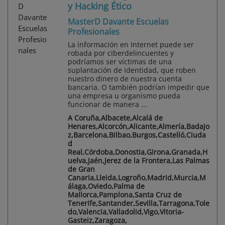
y Hacking Ético
MasterD Davante Escuelas
Profesionales
La información en Internet puede ser
robada por ciberdelincuentes y
podríamos ser víctimas de una
suplantación de identidad, que roben
nuestro dinero de nuestra cuenta
bancaria. O también podrían impedir que
una empresa u organismo pueda
funcionar de manera ...
A Coruña,Albacete,Alcalá de
Henares,Alcorcón,Alicante,Almería,Badajo
z,Barcelona,Bilbao,Burgos,Castelló,Ciuda
d
Real,Córdoba,Donostia,Girona,Granada,H
uelva,Jaén,Jerez de la Frontera,Las Palmas
de Gran
Canaria,Lleida,Logroño,Madrid,Murcia,M
álaga,Oviedo,Palma de
Mallorca,Pamplona,Santa Cruz de
Tenerife,Santander,Sevilla,Tarragona,Tole
do,Valencia,Valladolid,Vigo,Vitoria-
Gasteiz,Zaragoza,