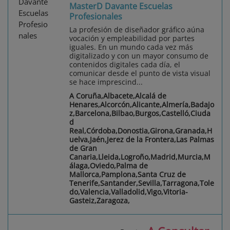
MasterD Davante Escuelas
Profesionales
La profesión de diseñador gráfico aúna
vocación y empleabilidad por partes
iguales. En un mundo cada vez más
digitalizado y con un mayor consumo de
contenidos digitales cada día, el
comunicar desde el punto de vista visual
se hace imprescind...
A Coruña,Albacete,Alcalá de
Henares,Alcorcón,Alicante,Almería,Badajo
z,Barcelona,Bilbao,Burgos,Castelló,Ciuda
d
Real,Córdoba,Donostia,Girona,Granada,H
uelva,Jaén,Jerez de la Frontera,Las Palmas
de Gran
Canaria,Lleida,Logroño,Madrid,Murcia,M
álaga,Oviedo,Palma de
Mallorca,Pamplona,Santa Cruz de
Tenerife,Santander,Sevilla,Tarragona,Tole
do,Valencia,Valladolid,Vigo,Vitoria-
Gasteiz,Zaragoza,