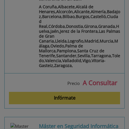
A Coruña,Albacete,Alcalá de
Henares,Alcorcón,Alicante,Almería,Badajo
z,Barcelona,Bilbao,Burgos,Castelló,Ciuda
d
Real,Córdoba,Donostia,Girona,Granada,H
uelva,Jaén,Jerez de la Frontera,Las Palmas
de Gran
Canaria,Lleida,Logroño,Madrid,Murcia,M
álaga,Oviedo,Palma de
Mallorca,Pamplona,Santa Cruz de
Tenerife,Santander,Sevilla,Tarragona,Tole
do,Valencia,Valladolid,Vigo,Vitoria-
Gasteiz,Zaragoza,
A Consultar
Precio
Infórmate
Máster en Seguridad Informática