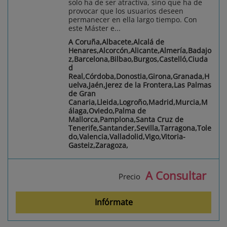
solo ha de ser atractiva, sino que ha de
provocar que los usuarios deseen
permanecer en ella largo tiempo. Con
este Máster e...
A Coruña,Albacete,Alcalá de
Henares,Alcorcón,Alicante,Almería,Badajo
z,Barcelona,Bilbao,Burgos,Castelló,Ciuda
d
Real,Córdoba,Donostia,Girona,Granada,H
uelva,Jaén,Jerez de la Frontera,Las Palmas
de Gran
Canaria,Lleida,Logroño,Madrid,Murcia,M
álaga,Oviedo,Palma de
Mallorca,Pamplona,Santa Cruz de
Tenerife,Santander,Sevilla,Tarragona,Tole
do,Valencia,Valladolid,Vigo,Vitoria-
Gasteiz,Zaragoza,
A Consultar
Precio
Infórmate