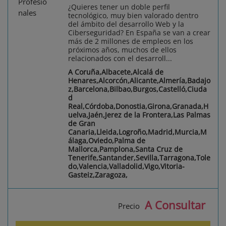
¿Quieres tener un doble perfil
tecnológico, muy bien valorado dentro
del ámbito del desarrollo Web y la
Ciberseguridad? En España se van a crear
más de 2 millones de empleos en los
próximos años, muchos de ellos
relacionados con el desarroll...
A Coruña,Albacete,Alcalá de
Henares,Alcorcón,Alicante,Almería,Badajo
z,Barcelona,Bilbao,Burgos,Castelló,Ciuda
d
Real,Córdoba,Donostia,Girona,Granada,H
uelva,Jaén,Jerez de la Frontera,Las Palmas
de Gran
Canaria,Lleida,Logroño,Madrid,Murcia,M
álaga,Oviedo,Palma de
Mallorca,Pamplona,Santa Cruz de
Tenerife,Santander,Sevilla,Tarragona,Tole
do,Valencia,Valladolid,Vigo,Vitoria-
Gasteiz,Zaragoza,
A Consultar
Precio