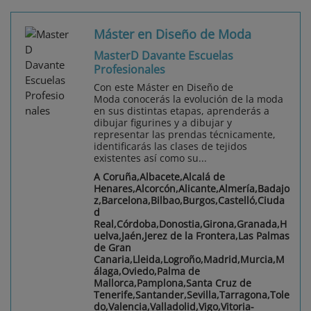
Máster en Diseño de Moda
MasterD Davante Escuelas
Profesionales
Con este Máster en Diseño de
Moda conocerás la evolución de la moda
en sus distintas etapas, aprenderás a
dibujar figurines y a dibujar y
representar las prendas técnicamente,
identificarás las clases de tejidos
existentes así como su...
A Coruña,Albacete,Alcalá de
Henares,Alcorcón,Alicante,Almería,Badajo
z,Barcelona,Bilbao,Burgos,Castelló,Ciuda
d
Real,Córdoba,Donostia,Girona,Granada,H
uelva,Jaén,Jerez de la Frontera,Las Palmas
de Gran
Canaria,Lleida,Logroño,Madrid,Murcia,M
álaga,Oviedo,Palma de
Mallorca,Pamplona,Santa Cruz de
Tenerife,Santander,Sevilla,Tarragona,Tole
do,Valencia,Valladolid,Vigo,Vitoria-