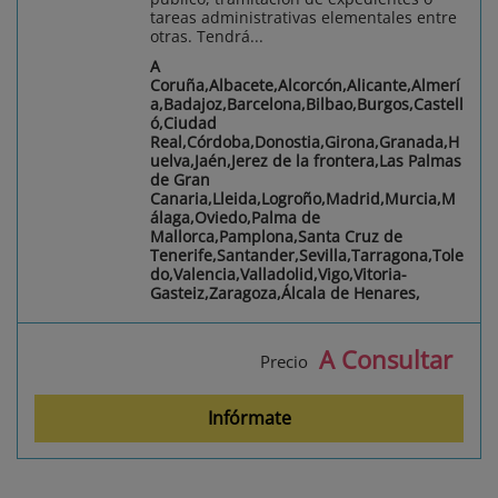
tareas administrativas elementales entre
otras. Tendrá...
A
Coruña,Albacete,Alcorcón,Alicante,Almerí
a,Badajoz,Barcelona,Bilbao,Burgos,Castell
ó,Ciudad
Real,Córdoba,Donostia,Girona,Granada,H
uelva,Jaén,Jerez de la frontera,Las Palmas
de Gran
Canaria,Lleida,Logroño,Madrid,Murcia,M
álaga,Oviedo,Palma de
Mallorca,Pamplona,Santa Cruz de
Tenerife,Santander,Sevilla,Tarragona,Tole
do,Valencia,Valladolid,Vigo,Vitoria-
Gasteiz,Zaragoza,Álcala de Henares,
A Consultar
Precio
Infórmate