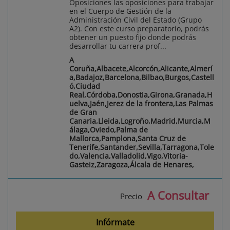
Oposiciones las oposiciones para trabajar
en el Cuerpo de Gestión de la
Administración Civil del Estado (Grupo
A2). Con este curso preparatorio, podrás
obtener un puesto fijo donde podrás
desarrollar tu carrera prof...
A
Coruña,Albacete,Alcorcón,Alicante,Almerí
a,Badajoz,Barcelona,Bilbao,Burgos,Castell
ó,Ciudad
Real,Córdoba,Donostia,Girona,Granada,H
uelva,Jaén,Jerez de la frontera,Las Palmas
de Gran
Canaria,Lleida,Logroño,Madrid,Murcia,M
álaga,Oviedo,Palma de
Mallorca,Pamplona,Santa Cruz de
Tenerife,Santander,Sevilla,Tarragona,Tole
do,Valencia,Valladolid,Vigo,Vitoria-
Gasteiz,Zaragoza,Álcala de Henares,
A Consultar
Precio
Infórmate