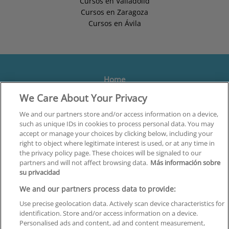
Cursos en Valladolid
Cursos en Zaragoza
Cursos en Ávila
Home
We Care About Your Privacy
Formación
Centros
We and our partners store and/or access information on a device,
such as unique IDs in cookies to process personal data. You may
Orientación
accept or manage your choices by clicking below, including your
right to object where legitimate interest is used, or at any time in
Quiénes somos
the privacy policy page. These choices will be signaled to our
partners and will not affect browsing data.
Más información sobre
Contacta
su privacidad
Aviso Legal
We and our partners process data to provide:
Política de Privacidad
Use precise geolocation data. Actively scan device characteristics for
identification. Store and/or access information on a device.
Política de Cookies
Personalised ads and content, ad and content measurement,