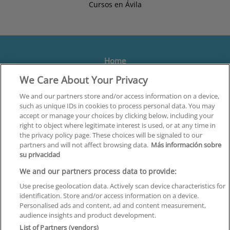
Cursos en Ávila
Home
We Care About Your Privacy
Formación
Centros
We and our partners store and/or access information on a device,
such as unique IDs in cookies to process personal data. You may
Orientación
accept or manage your choices by clicking below, including your
right to object where legitimate interest is used, or at any time in
Quiénes somos
the privacy policy page. These choices will be signaled to our
partners and will not affect browsing data.
Más información sobre
Contacta
su privacidad
Aviso Legal
We and our partners process data to provide:
Política de Privacidad
Use precise geolocation data. Actively scan device characteristics for
identification. Store and/or access information on a device.
Política de Cookies
Personalised ads and content, ad and content measurement,
audience insights and product development.
Canal Ético
List of Partners (vendors)