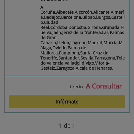
A
Coruña,Albacete,Alcorcón,Alicante,Almerí
a,Badajoz,Barcelona,Bilbao,Burgos,Castell
ó,Ciudad
Real,Córdoba,Donostia,Girona,Granada,H
uelva,Jaén,Jerez de la frontera,Las Palmas
de Gran
Canaria,Lleida,Logroño,Madrid,Murcia,M
álaga,Oviedo,Palma de
Mallorca,Pamplona,Santa Cruz de
Tenerife,Santander,Sevilla,Tarragona,Tole
do,Valencia,Valladolid,Vigo,Vitoria-
Gasteiz,Zaragoza,Álcala de Henares,
A Consultar
Precio
Infórmate
1
de 1