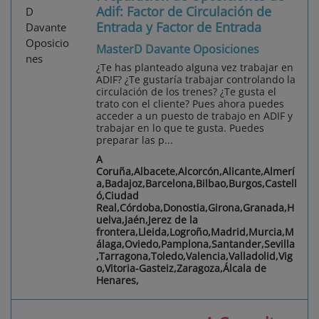
Adif: Factor de Circulación de
Entrada y Factor de Entrada
MasterD Davante Oposiciones
¿Te has planteado alguna vez trabajar en
ADIF? ¿Te gustaría trabajar controlando la
circulación de los trenes? ¿Te gusta el
trato con el cliente? Pues ahora puedes
acceder a un puesto de trabajo en ADIF y
trabajar en lo que te gusta. Puedes
preparar las p...
A
Coruña,Albacete,Alcorcón,Alicante,Almerí
a,Badajoz,Barcelona,Bilbao,Burgos,Castell
ó,Ciudad
Real,Córdoba,Donostia,Girona,Granada,H
uelva,Jaén,Jerez de la
frontera,Lleida,Logroño,Madrid,Murcia,M
álaga,Oviedo,Pamplona,Santander,Sevilla
,Tarragona,Toledo,Valencia,Valladolid,Vig
o,Vitoria-Gasteiz,Zaragoza,Álcala de
Henares,