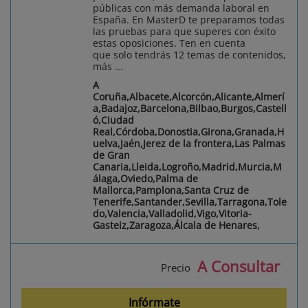
públicas con más demanda laboral en
España. En MasterD te preparamos todas
las pruebas para que superes con éxito
estas oposiciones. Ten en cuenta
que solo tendrás 12 temas de contenidos,
más ...
A
Coruña,Albacete,Alcorcón,Alicante,Almerí
a,Badajoz,Barcelona,Bilbao,Burgos,Castell
ó,Ciudad
Real,Córdoba,Donostia,Girona,Granada,H
uelva,Jaén,Jerez de la frontera,Las Palmas
de Gran
Canaria,Lleida,Logroño,Madrid,Murcia,M
álaga,Oviedo,Palma de
Mallorca,Pamplona,Santa Cruz de
Tenerife,Santander,Sevilla,Tarragona,Tole
do,Valencia,Valladolid,Vigo,Vitoria-
Gasteiz,Zaragoza,Álcala de Henares,
A Consultar
Precio
Infórmate