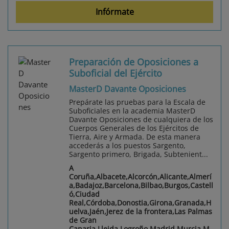
Infórmate
Preparación de Oposiciones a
Suboficial del Ejército
MasterD Davante Oposiciones
Prepárate las pruebas para la Escala de
Suboficiales en la academia MasterD
Davante Oposiciones de cualquiera de los
Cuerpos Generales de los Ejércitos de
Tierra, Aire y Armada. De esta manera
accederás a los puestos Sargento,
Sargento primero, Brigada, Subtenient...
A
Coruña,Albacete,Alcorcón,Alicante,Almerí
a,Badajoz,Barcelona,Bilbao,Burgos,Castell
ó,Ciudad
Real,Córdoba,Donostia,Girona,Granada,H
uelva,Jaén,Jerez de la frontera,Las Palmas
de Gran
Canaria,Lleida,Logroño,Madrid,Murcia,M