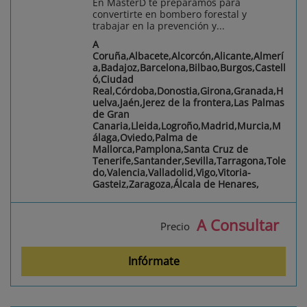
En MasterD te preparamos para
convertirte en bombero forestal y
trabajar en la prevención y...
A
Coruña,Albacete,Alcorcón,Alicante,Almerí
a,Badajoz,Barcelona,Bilbao,Burgos,Castell
ó,Ciudad
Real,Córdoba,Donostia,Girona,Granada,H
uelva,Jaén,Jerez de la frontera,Las Palmas
de Gran
Canaria,Lleida,Logroño,Madrid,Murcia,M
álaga,Oviedo,Palma de
Mallorca,Pamplona,Santa Cruz de
Tenerife,Santander,Sevilla,Tarragona,Tole
do,Valencia,Valladolid,Vigo,Vitoria-
Gasteiz,Zaragoza,Álcala de Henares,
A Consultar
Precio
Infórmate