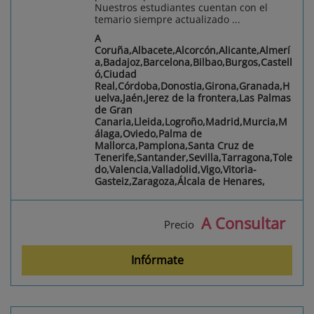
Nuestros estudiantes cuentan con el
temario siempre actualizado ...
A
Coruña,Albacete,Alcorcón,Alicante,Almerí
a,Badajoz,Barcelona,Bilbao,Burgos,Castell
ó,Ciudad
Real,Córdoba,Donostia,Girona,Granada,H
uelva,Jaén,Jerez de la frontera,Las Palmas
de Gran
Canaria,Lleida,Logroño,Madrid,Murcia,M
álaga,Oviedo,Palma de
Mallorca,Pamplona,Santa Cruz de
Tenerife,Santander,Sevilla,Tarragona,Tole
do,Valencia,Valladolid,Vigo,Vitoria-
Gasteiz,Zaragoza,Álcala de Henares,
A Consultar
Precio
Infórmate