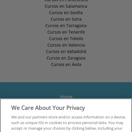
Cursos en Salamanca
Cursos en Sevilla
Cursos en Soria
Cursos en Tarragona
Cursos en Tenerife
Cursos en Toledo
Cursos en Valencia
Cursos en Valladolid
Cursos en Zaragoza
Cursos en Ávila
Home
We Care About Your Privacy
Formación
Centros
We and our partners store and/or access information on a device,
such as unique IDs in cookies to process personal data. You may
Orientación
accept or manage your choices by clicking below, including your