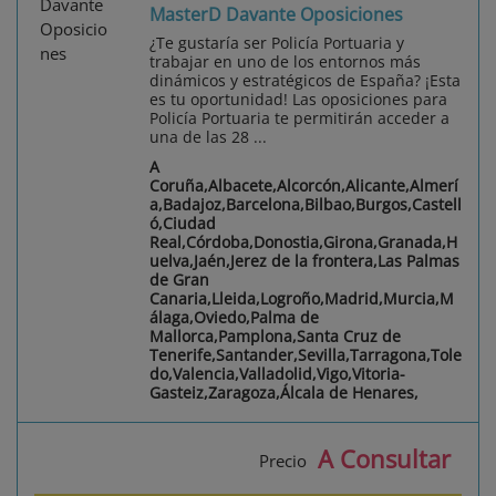
MasterD Davante Oposiciones
¿Te gustaría ser Policía Portuaria y
trabajar en uno de los entornos más
dinámicos y estratégicos de España? ¡Esta
es tu oportunidad! Las oposiciones para
Policía Portuaria te permitirán acceder a
una de las 28 ...
A
Coruña,Albacete,Alcorcón,Alicante,Almerí
a,Badajoz,Barcelona,Bilbao,Burgos,Castell
ó,Ciudad
Real,Córdoba,Donostia,Girona,Granada,H
uelva,Jaén,Jerez de la frontera,Las Palmas
de Gran
Canaria,Lleida,Logroño,Madrid,Murcia,M
álaga,Oviedo,Palma de
Mallorca,Pamplona,Santa Cruz de
Tenerife,Santander,Sevilla,Tarragona,Tole
do,Valencia,Valladolid,Vigo,Vitoria-
Gasteiz,Zaragoza,Álcala de Henares,
A Consultar
Precio