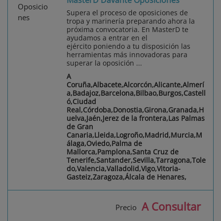
MasterD Davante Oposiciones
Supera el proceso de oposiciones de
tropa y marinería preparando ahora la
próxima convocatoria. En MasterD te
ayudamos a entrar en el
ejército poniendo a tu disposición las
herramientas más innovadoras para
superar la oposición ...
A
Coruña,Albacete,Alcorcón,Alicante,Almerí
a,Badajoz,Barcelona,Bilbao,Burgos,Castell
ó,Ciudad
Real,Córdoba,Donostia,Girona,Granada,H
uelva,Jaén,Jerez de la frontera,Las Palmas
de Gran
Canaria,Lleida,Logroño,Madrid,Murcia,M
álaga,Oviedo,Palma de
Mallorca,Pamplona,Santa Cruz de
Tenerife,Santander,Sevilla,Tarragona,Tole
do,Valencia,Valladolid,Vigo,Vitoria-
Gasteiz,Zaragoza,Álcala de Henares,
A Consultar
Precio