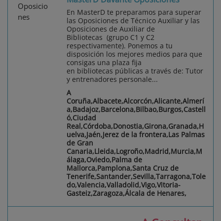
En MasterD te preparamos para superar
las Oposiciones de Técnico Auxiliar y las
Oposiciones de Auxiliar de
Bibliotecas (grupo C1 y C2
respectivamente). Ponemos a tu
disposición los mejores medios para que
consigas una plaza fija
en bibliotecas públicas a través de: Tutor
y entrenadores personale...
A
Coruña,Albacete,Alcorcón,Alicante,Almerí
a,Badajoz,Barcelona,Bilbao,Burgos,Castell
ó,Ciudad
Real,Córdoba,Donostia,Girona,Granada,H
uelva,Jaén,Jerez de la frontera,Las Palmas
de Gran
Canaria,Lleida,Logroño,Madrid,Murcia,M
álaga,Oviedo,Palma de
Mallorca,Pamplona,Santa Cruz de
Tenerife,Santander,Sevilla,Tarragona,Tole
do,Valencia,Valladolid,Vigo,Vitoria-
Gasteiz,Zaragoza,Álcala de Henares,