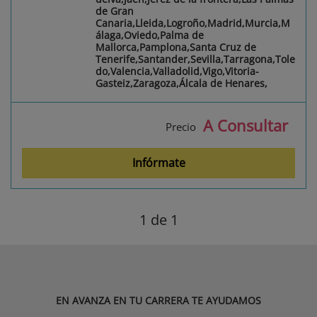
de Gran
Canaria,Lleida,Logroño,Madrid,Murcia,M
álaga,Oviedo,Palma de
Mallorca,Pamplona,Santa Cruz de
Tenerife,Santander,Sevilla,Tarragona,Tole
do,Valencia,Valladolid,Vigo,Vitoria-
Gasteiz,Zaragoza,Álcala de Henares,
A Consultar
Precio
Infórmate
1
de 1
EN AVANZA EN TU CARRERA TE AYUDAMOS