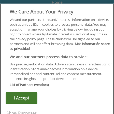
Home
We Care About Your Privacy
Formación
Centros
We and our partners store and/or access information on a device,
such as unique IDs in cookies to process personal data. You may
Orientación
accept or manage your choices by clicking below, including your
right to object where legitimate interest is used, or at any time in
Quiénes somos
the privacy policy page. These choices will be signaled to our
partners and will not affect browsing data.
Más información sobre
Contacta
su privacidad
Aviso Legal
We and our partners process data to provide:
Política de Privacidad
Use precise geolocation data. Actively scan device characteristics for
identification. Store and/or access information on a device.
Política de Cookies
Personalised ads and content, ad and content measurement,
audience insights and product development.
Canal Ético
List of Partners (vendors)
¡Síguenos!
I Accept
©
Infoempleo
.
Reservados todos los derechos.
Show Purposes