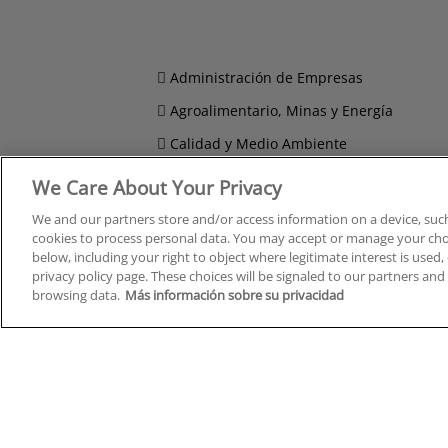
Administración de Empresas
Agroalimentario, Minas y Energía
Calidad y Medio Ambiente
Compras, Logística y Transporte
We Care About Your Privacy
Comunicación, Imagen y Sonido
We and our partners store and/or access information on a device, such
cookies to process personal data. You may accept or manage your choi
Derecho y Seguridad
below, including your right to object where legitimate interest is used, 
privacy policy page. These choices will be signaled to our partners and 
browsing data.
Más información sobre su privacidad
Cursos en A Coruña
Cursos
Cursos en Albacete
Cursos
Cursos en Alicante
Cursos
Cursos en Almería
Cursos
Cursos en Araba/Álava
Cursos