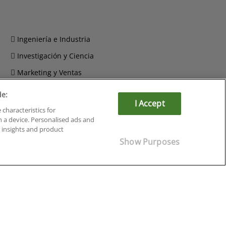
Ingeniería e Industria
Investigación y Ciencia
Marketing y Ventas
Recursos Humanos
de:
I Accept
Salud y Sociosanitario
 characteristics for
n a device. Personalised ads and
insights and product
Show Purposes
Cursos en Soria
Cursos en Tarragona
Cursos en Tenerife
Cursos en Toledo
Cursos en Valencia