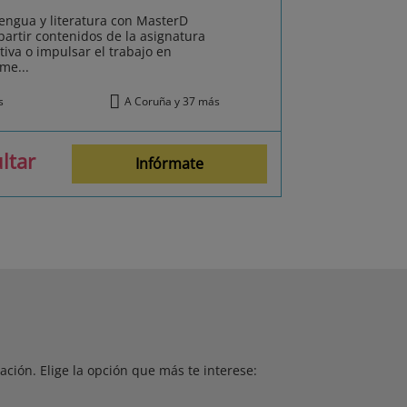
engua y literatura con MasterD
artir contenidos de la asignatura
tiva o impulsar el trabajo en
me...
s
A Coruña y 37 más
ltar
Infórmate
ción. Elige la opción que más te interese: