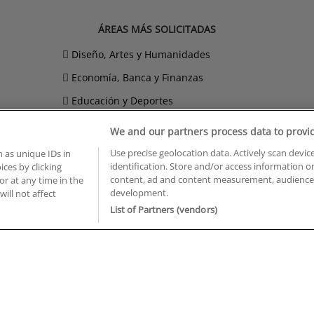
ÁREAS MÁS SOLICITADAS
Diseño, Artes y Humanidades
Economía, Banca y Finanzas
Educación y Deportes
Hostelería, Turismo y Ocio
We and our partners process data to provi
Imagen Personal
Use precise geolocation data. Actively scan device
 as unique IDs in
identification. Store and/or access information o
ces by clicking
Informática y Telecomunicaciones
content, ad and content measurement, audience 
or at any time in the
development.
will not affect
List of Partners (vendors)
BUSCA TUS CURSOS EN TU PROVINCIA
 en Castellón
Cursos en La Rioja
 en Ciudad Real
Cursos en Las Palmas
 en Cáceres
Cursos en León
 en Cádiz
Cursos en Lleida
 en Córdoba
Cursos en Madrid