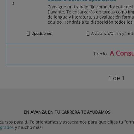
Consigue un trabajo fijo como docente de l
Davante. Te encargarás de tareas como imp
de lengua y literatura, su evaluación forma
equipo. Tendrás a tu disposición todos los 
Oposiciones
A distancia/Online y 1 má
A Consu
Precio
1
de 1
EN AVANZA EN TU CARRERA TE AYUDAMOS
rsos para ti. Te orientamos y asesoramos para que elijas tu forma
tgrados
y mucho más.