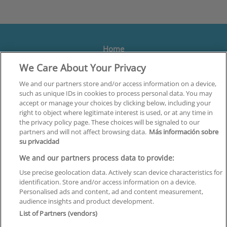
Home
We Care About Your Privacy
Formación
Centros
We and our partners store and/or access information on a device,
such as unique IDs in cookies to process personal data. You may
Orientación
accept or manage your choices by clicking below, including your
right to object where legitimate interest is used, or at any time in
Quiénes somos
the privacy policy page. These choices will be signaled to our
partners and will not affect browsing data.
Más información sobre
Contacta
su privacidad
Aviso Legal
We and our partners process data to provide:
Política de Privacidad
Use precise geolocation data. Actively scan device characteristics for
identification. Store and/or access information on a device.
Política de Cookies
Personalised ads and content, ad and content measurement,
audience insights and product development.
Canal Ético
List of Partners (vendors)
¡Síguenos!