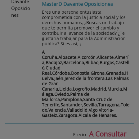
MasterD Davante Oposiciones
Eres una persona entusiasta,
comprometida con la justicia social y los
derechos humanos, ¿Buscas un trabajo
que te permita promover el cambio y
contribuir al avance de la sociedad? ¿Te
gustaría trabajar para la Administración
pública? Si es así, ¡...
A
Coruña,Albacete,Alcorcón,Alicante,Almerí
a,Badajoz,Barcelona,Bilbao,Burgos,Castell
ó,Ciudad
Real,Córdoba,Donostia,Girona,Granada,H
uelva,Jaén,Jerez de la frontera,Las Palmas
de Gran
Canaria,Lleida,Logroño,Madrid,Murcia,M
álaga,Oviedo,Palma de
Mallorca,Pamplona,Santa Cruz de
Tenerife,Santander,Sevilla,Tarragona,Tole
do,Valencia,Valladolid,Vigo,Vitoria-
Gasteiz,Zaragoza,Álcala de Henares,
A Consultar
Precio