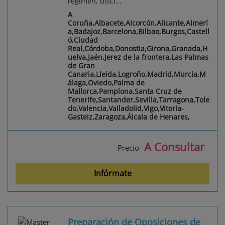
régimen, disci...
A
Coruña,Albacete,Alcorcón,Alicante,Almerí
a,Badajoz,Barcelona,Bilbao,Burgos,Castell
ó,Ciudad
Real,Córdoba,Donostia,Girona,Granada,H
uelva,Jaén,Jerez de la frontera,Las Palmas
de Gran
Canaria,Lleida,Logroño,Madrid,Murcia,M
álaga,Oviedo,Palma de
Mallorca,Pamplona,Santa Cruz de
Tenerife,Santander,Sevilla,Tarragona,Tole
do,Valencia,Valladolid,Vigo,Vitoria-
Gasteiz,Zaragoza,Álcala de Henares,
A Consultar
Precio
Infórmate
Preparación de Oposiciones de