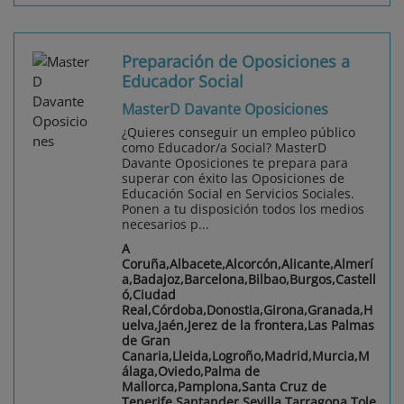
Preparación de Oposiciones a
Educador Social
MasterD Davante Oposiciones
¿Quieres conseguir un empleo público
como Educador/a Social? MasterD
Davante Oposiciones te prepara para
superar con éxito las Oposiciones de
Educación Social en Servicios Sociales.
Ponen a tu disposición todos los medios
necesarios p...
A
Coruña,Albacete,Alcorcón,Alicante,Almerí
a,Badajoz,Barcelona,Bilbao,Burgos,Castell
ó,Ciudad
Real,Córdoba,Donostia,Girona,Granada,H
uelva,Jaén,Jerez de la frontera,Las Palmas
de Gran
Canaria,Lleida,Logroño,Madrid,Murcia,M
álaga,Oviedo,Palma de
Mallorca,Pamplona,Santa Cruz de
Tenerife,Santander,Sevilla,Tarragona,Tole