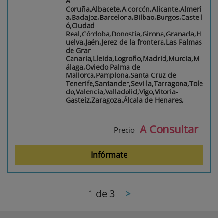
A
Coruña,Albacete,Alcorcón,Alicante,Almerí
a,Badajoz,Barcelona,Bilbao,Burgos,Castell
ó,Ciudad
Real,Córdoba,Donostia,Girona,Granada,H
uelva,Jaén,Jerez de la frontera,Las Palmas
de Gran
Canaria,Lleida,Logroño,Madrid,Murcia,M
álaga,Oviedo,Palma de
Mallorca,Pamplona,Santa Cruz de
Tenerife,Santander,Sevilla,Tarragona,Tole
do,Valencia,Valladolid,Vigo,Vitoria-
Gasteiz,Zaragoza,Álcala de Henares,
A Consultar
Precio
Infórmate
1
de 3
>