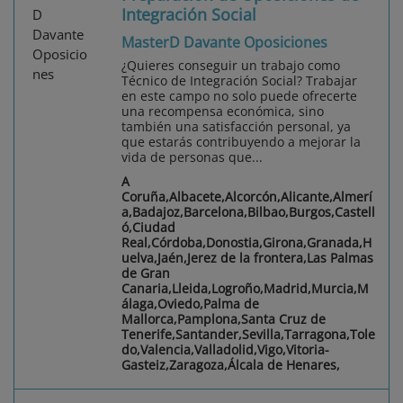
Integración Social
MasterD Davante Oposiciones
¿Quieres conseguir un trabajo como
Técnico de Integración Social? Trabajar
en este campo no solo puede ofrecerte
una recompensa económica, sino
también una satisfacción personal, ya
que estarás contribuyendo a mejorar la
vida de personas que...
A
Coruña,Albacete,Alcorcón,Alicante,Almerí
a,Badajoz,Barcelona,Bilbao,Burgos,Castell
ó,Ciudad
Real,Córdoba,Donostia,Girona,Granada,H
uelva,Jaén,Jerez de la frontera,Las Palmas
de Gran
Canaria,Lleida,Logroño,Madrid,Murcia,M
álaga,Oviedo,Palma de
Mallorca,Pamplona,Santa Cruz de
Tenerife,Santander,Sevilla,Tarragona,Tole
do,Valencia,Valladolid,Vigo,Vitoria-
Gasteiz,Zaragoza,Álcala de Henares,