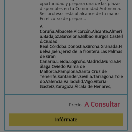
oportunidad y prepara una de las plazas
disponibles en tu Comunidad Autónoma.
Ser profesor está al alcance de tu mano.
En el curso de prepar...
A
Coruña,Albacete,Alcorcón,Alicante,Almerí
a,Badajoz,Barcelona,Bilbao,Burgos,Castell
ó,Ciudad
Real,Córdoba,Donostia,Girona,Granada,H
uelva,Jaén,Jerez de la frontera,Las Palmas
de Gran
Canaria,Lleida,Logroño,Madrid,Murcia,M
álaga,Oviedo,Palma de
Mallorca,Pamplona,Santa Cruz de
Tenerife,Santander,Sevilla,Tarragona,Tole
do,Valencia,Valladolid,Vigo,Vitoria-
Gasteiz,Zaragoza,Álcala de Henares,
A Consultar
Precio
Infórmate