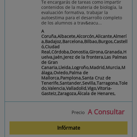
Te encargarás de tareas como impartir
contenidos de la materia de biología, la
evaluación formativa, trabajar la
autoestima para el desarrollo completo
de los alumnos a trav&eacu...
A
Coruña,Albacete,Alcorcón,Alicante,Almerí
a,Badajoz,Barcelona,Bilbao,Burgos,Castell
ó,Ciudad
Real,Córdoba,Donostia,Girona,Granada,H
uelva,Jaén,Jerez de la frontera,Las Palmas
de Gran
Canaria,Lleida,Logroño,Madrid,Murcia,M
álaga,Oviedo,Palma de
Mallorca,Pamplona,Santa Cruz de
Tenerife,Santander,Sevilla,Tarragona,Tole
do,Valencia,Valladolid,Vigo,Vitoria-
Gasteiz,Zaragoza,Álcala de Henares,
A Consultar
Precio
Infórmate