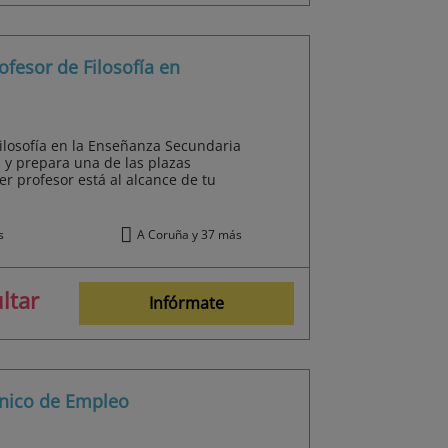
fesor de Filosofía en
ilosofía en la Enseñanza Secundaria
 y prepara una de las plazas
 profesor está al alcance de tu
s
A Coruña y 37 más
ltar
Infórmate
cnico de Empleo