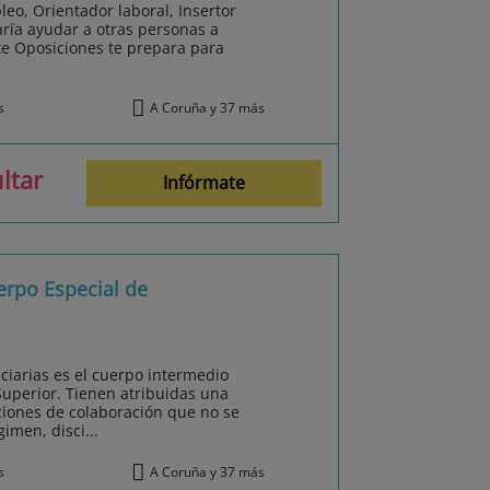
eo, Orientador laboral, Insertor
ría ayudar a otras personas a
e Oposiciones te prepara para
s
A Coruña y 37 más
ltar
Infórmate
erpo Especial de
nciarias es el cuerpo intermedio
Superior. Tienen atribuidas una
iones de colaboración que no se
imen, disci...
s
A Coruña y 37 más