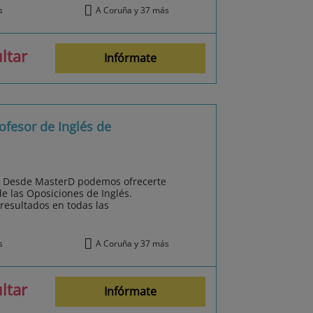
s
A Coruña y 37 más
ltar
Infórmate
ofesor de Inglés de
s? Desde MasterD podemos ofrecerte
e las Oposiciones de Inglés.
resultados en todas las
s
A Coruña y 37 más
ltar
Infórmate