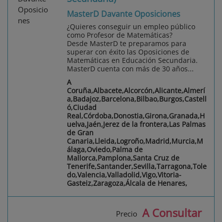
MasterD Davante Oposiciones
¿Quieres conseguir un empleo público
como Profesor de Matemáticas?
Desde MasterD te preparamos para
superar con éxito las Oposiciones de
Matemáticas en Educación Secundaria.
MasterD cuenta con más de 30 años...
A
Coruña,Albacete,Alcorcón,Alicante,Almerí
a,Badajoz,Barcelona,Bilbao,Burgos,Castell
ó,Ciudad
Real,Córdoba,Donostia,Girona,Granada,H
uelva,Jaén,Jerez de la frontera,Las Palmas
de Gran
Canaria,Lleida,Logroño,Madrid,Murcia,M
álaga,Oviedo,Palma de
Mallorca,Pamplona,Santa Cruz de
Tenerife,Santander,Sevilla,Tarragona,Tole
do,Valencia,Valladolid,Vigo,Vitoria-
Gasteiz,Zaragoza,Álcala de Henares,
A Consultar
Precio