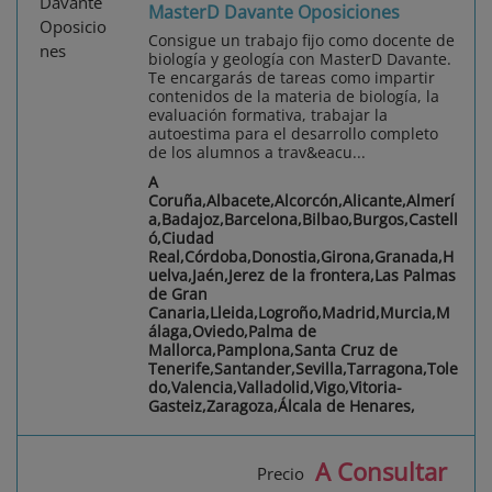
MasterD Davante Oposiciones
Consigue un trabajo fijo como docente de
biología y geología con MasterD Davante.
Te encargarás de tareas como impartir
contenidos de la materia de biología, la
evaluación formativa, trabajar la
autoestima para el desarrollo completo
de los alumnos a trav&eacu...
A
Coruña,Albacete,Alcorcón,Alicante,Almerí
a,Badajoz,Barcelona,Bilbao,Burgos,Castell
ó,Ciudad
Real,Córdoba,Donostia,Girona,Granada,H
uelva,Jaén,Jerez de la frontera,Las Palmas
de Gran
Canaria,Lleida,Logroño,Madrid,Murcia,M
álaga,Oviedo,Palma de
Mallorca,Pamplona,Santa Cruz de
Tenerife,Santander,Sevilla,Tarragona,Tole
do,Valencia,Valladolid,Vigo,Vitoria-
Gasteiz,Zaragoza,Álcala de Henares,
A Consultar
Precio