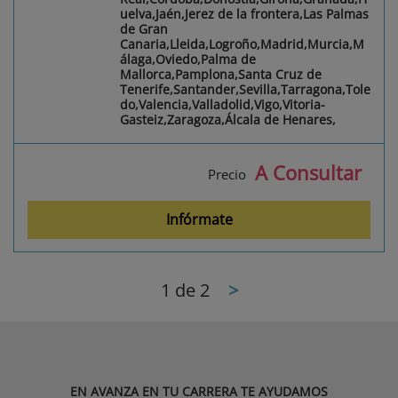
uelva,Jaén,Jerez de la frontera,Las Palmas
de Gran
Canaria,Lleida,Logroño,Madrid,Murcia,M
álaga,Oviedo,Palma de
Mallorca,Pamplona,Santa Cruz de
Tenerife,Santander,Sevilla,Tarragona,Tole
do,Valencia,Valladolid,Vigo,Vitoria-
Gasteiz,Zaragoza,Álcala de Henares,
A Consultar
Precio
Infórmate
1
de 2
>
EN AVANZA EN TU CARRERA TE AYUDAMOS