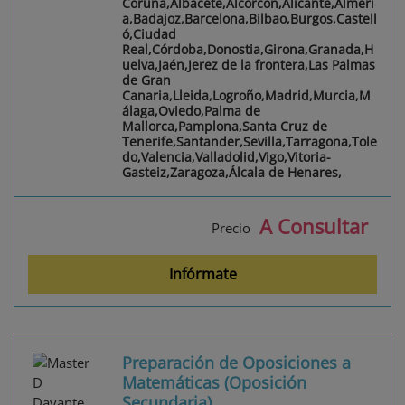
Coruña,Albacete,Alcorcón,Alicante,Almerí
a,Badajoz,Barcelona,Bilbao,Burgos,Castell
ó,Ciudad
Real,Córdoba,Donostia,Girona,Granada,H
uelva,Jaén,Jerez de la frontera,Las Palmas
de Gran
Canaria,Lleida,Logroño,Madrid,Murcia,M
álaga,Oviedo,Palma de
Mallorca,Pamplona,Santa Cruz de
Tenerife,Santander,Sevilla,Tarragona,Tole
do,Valencia,Valladolid,Vigo,Vitoria-
Gasteiz,Zaragoza,Álcala de Henares,
A Consultar
Precio
Infórmate
Preparación de Oposiciones a
Matemáticas (Oposición
Secundaria)