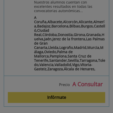
Nuestros alumnos cuentan con
excelentes resultados en todas las
convocatorias autonómicas...
A
Coruña,Albacete,Alcorcón,Alicante,Almerí
a,Badajoz,Barcelona,Bilbao,Burgos,Castell
ó,Ciudad
Real,Córdoba,Donostia,Girona,Granada,H
uelva,Jaén,Jerez de la frontera,Las Palmas
de Gran
Canaria,Lleida,Logroño,Madrid,Murcia,M
álaga,Oviedo,Palma de
Mallorca,Pamplona,Santa Cruz de
Tenerife,Santander,Sevilla,Tarragona,Tole
do,Valencia,Valladolid,Vigo,Vitoria-
Gasteiz,Zaragoza,Álcala de Henares,
A Consultar
Precio
Infórmate