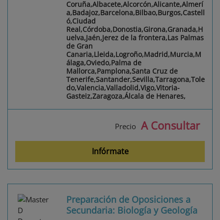
Coruña,Albacete,Alcorcón,Alicante,Almerí
a,Badajoz,Barcelona,Bilbao,Burgos,Castell
ó,Ciudad
Real,Córdoba,Donostia,Girona,Granada,H
uelva,Jaén,Jerez de la frontera,Las Palmas
de Gran
Canaria,Lleida,Logroño,Madrid,Murcia,M
álaga,Oviedo,Palma de
Mallorca,Pamplona,Santa Cruz de
Tenerife,Santander,Sevilla,Tarragona,Tole
do,Valencia,Valladolid,Vigo,Vitoria-
Gasteiz,Zaragoza,Álcala de Henares,
A Consultar
Precio
Infórmate
Preparación de Oposiciones a
Secundaria: Biología y Geología