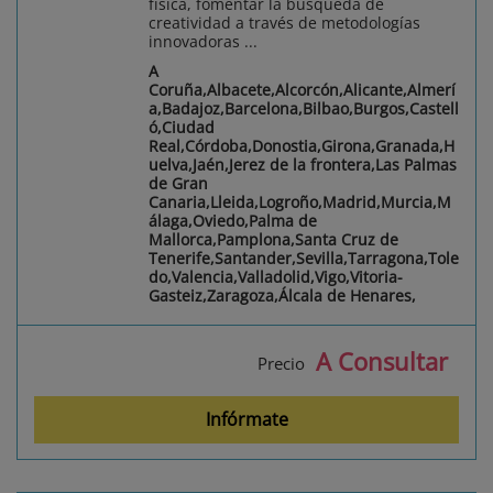
física, fomentar la búsqueda de
creatividad a través de metodologías
innovadoras ...
A
Coruña,Albacete,Alcorcón,Alicante,Almerí
a,Badajoz,Barcelona,Bilbao,Burgos,Castell
ó,Ciudad
Real,Córdoba,Donostia,Girona,Granada,H
uelva,Jaén,Jerez de la frontera,Las Palmas
de Gran
Canaria,Lleida,Logroño,Madrid,Murcia,M
álaga,Oviedo,Palma de
Mallorca,Pamplona,Santa Cruz de
Tenerife,Santander,Sevilla,Tarragona,Tole
do,Valencia,Valladolid,Vigo,Vitoria-
Gasteiz,Zaragoza,Álcala de Henares,
A Consultar
Precio
Infórmate