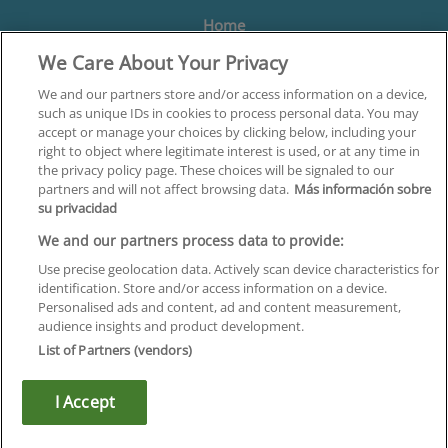
Home
We Care About Your Privacy
Formación
Centros
We and our partners store and/or access information on a device,
such as unique IDs in cookies to process personal data. You may
Orientación
accept or manage your choices by clicking below, including your
right to object where legitimate interest is used, or at any time in
Quiénes somos
the privacy policy page. These choices will be signaled to our
partners and will not affect browsing data.
Más información sobre
Contacta
su privacidad
Aviso Legal
We and our partners process data to provide:
Política de Privacidad
Use precise geolocation data. Actively scan device characteristics for
identification. Store and/or access information on a device.
Política de Cookies
Personalised ads and content, ad and content measurement,
audience insights and product development.
Canal Ético
List of Partners (vendors)
¡Síguenos!
I Accept