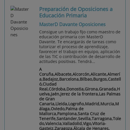
Preparación de Oposiciones a
Educación Primaria
MasterD Davante Oposiciones
Consigue un trabajo fijo como maestro de
educación primaria con MasterD
Davante. Te encargarás de tareas como
tutorizar el proceso de aprendizaje,
favorecer el trabajo en equipo, aplicación
de las TIC o contribución de desarrollo de
actitudes positivas. Tendrá...
A
Coruña,Albacete,Alcorcón,Alicante,Almerí
a,Badajoz,Barcelona,Bilbao,Burgos,Castell
ó,Ciudad
Real,Córdoba,Donostia,Girona,Granada,H
uelva,Jaén,Jerez de la frontera,Las Palmas
de Gran
Canaria,Lleida,Logroño,Madrid,Murcia,M
álaga,Oviedo,Palma de
Mallorca,Pamplona,Santa Cruz de
Tenerife,Santander,Sevilla,Tarragona,Tole
do,Valencia,Valladolid,Vigo,Vitoria-
Gasteiz,Zaragoza,Álcala de Henares,