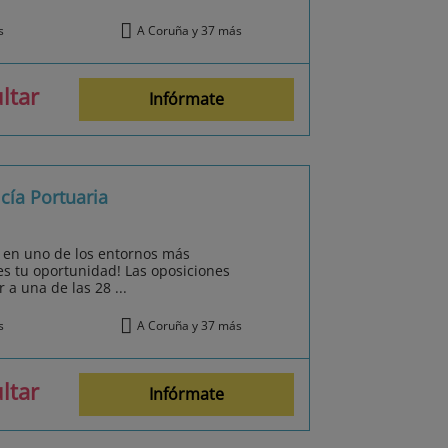
s
A Coruña y 37 más
ltar
Infórmate
cía Portuaria
ar en uno de los entornos más
es tu oportunidad! Las oposiciones
 a una de las 28 ...
s
A Coruña y 37 más
ltar
Infórmate