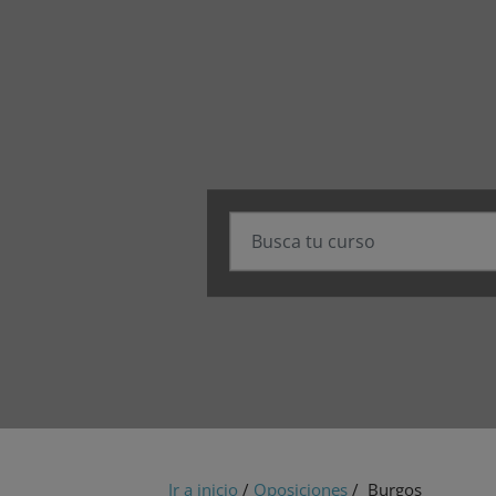
Ir a inicio
/
Oposiciones
/ Burgos