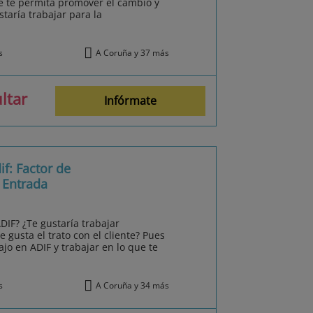
 te permita promover el cambio y
staría trabajar para la
s
A Coruña y 37 más
ltar
Infórmate
f: Factor de
 Entrada
DIF? ¿Te gustaría trabajar
e gusta el trato con el cliente? Pues
o en ADIF y trabajar en lo que te
s
A Coruña y 34 más