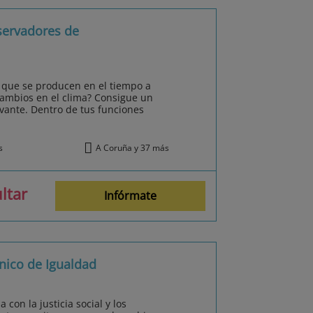
servadores de
s que se producen en el tiempo a
 cambios en el clima? Consigue un
vante. Dentro de tus funciones
s
A Coruña y 37 más
ltar
Infórmate
nico de Igualdad
on la justicia social y los