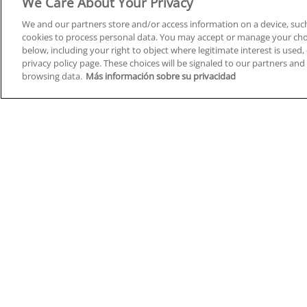
We Care About Your Privacy
We and our partners store and/or access information on a device, such
cookies to process personal data. You may accept or manage your choi
below, including your right to object where legitimate interest is used, 
Cursos en A Coruña
Cursos
privacy policy page. These choices will be signaled to our partners and 
browsing data.
Más información sobre su privacidad
Cursos en Albacete
Cursos
Cursos en Alicante
Cursos
Cursos en Almería
Cursos
Cursos en Araba/Álava
Cursos
Cursos en Asturias
Cursos
Cursos en Badajoz
Cursos
Cursos en Barcelona
Cursos
Cursos en Bizkaia
Cursos
Cursos en Burgos
Cursos
Cursos en Cantabria
Cursos
Home
Q