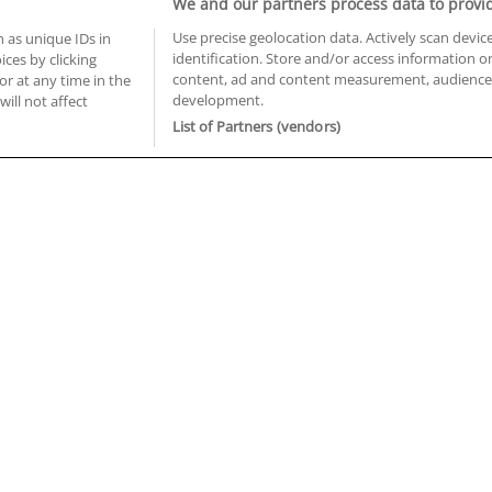
We and our partners process data to provi
Use precise geolocation data. Actively scan device
 as unique IDs in
identification. Store and/or access information o
ces by clicking
BUSCA TUS CURSOS EN TU PROVINCIA
content, ad and content measurement, audience 
or at any time in the
development.
 en Castellón
Cursos en La Rioja
will not affect
 en Ciudad Real
Cursos en Las Palmas
List of Partners (vendors)
 en Cáceres
Cursos en León
 en Cádiz
Cursos en Lleida
 en Córdoba
Cursos en Madrid
 en Gipuzkoa
Cursos en Murcia
 en Girona
Cursos en Málaga
 en Granada
Cursos en Navarra
 en Huelva
Cursos en Pontevedra
 en Illes Balears
Cursos en Salamanca
 en Jaén
Cursos en Sevilla
uiénes somos
Aviso Legal