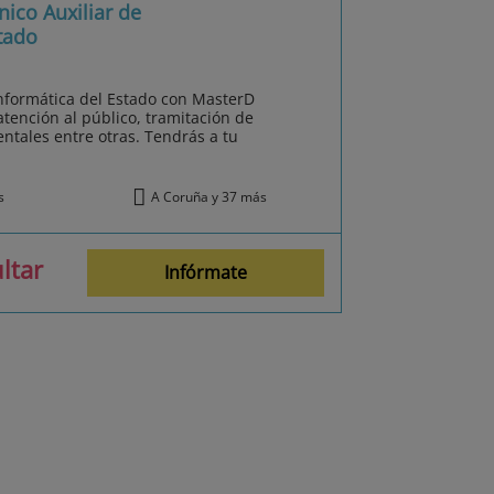
ico Auxiliar de
tado
Informática del Estado con MasterD
tención al público, tramitación de
ntales entre otras. Tendrás a tu
s
A Coruña y 37 más
ltar
Infórmate