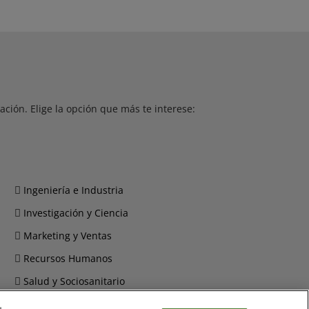
ción. Elige la opción que más te interese:
Ingeniería e Industria
Investigación y Ciencia
Marketing y Ventas
Recursos Humanos
Salud y Sociosanitario