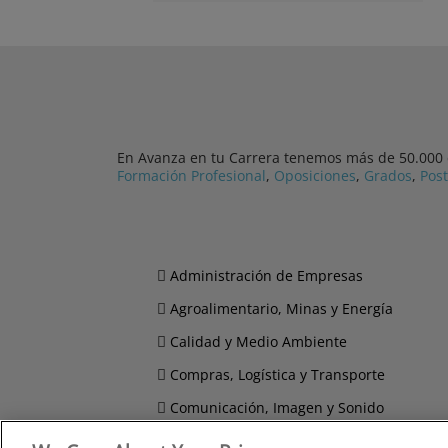
En Avanza en tu Carrera tenemos más de 50.000 cu
Formación Profesional
,
Oposiciones
,
Grados
,
Pos
Administración de Empresas
Agroalimentario, Minas y Energía
Calidad y Medio Ambiente
Compras, Logística y Transporte
Comunicación, Imagen y Sonido
Derecho y Seguridad