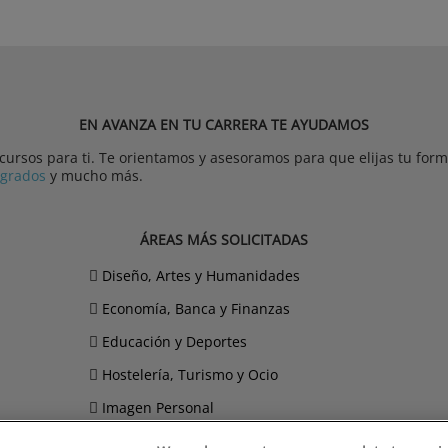
EN AVANZA EN TU CARRERA TE AYUDAMOS
rsos para ti. Te orientamos y asesoramos para que elijas tu forma
tgrados
y mucho más.
ÁREAS MÁS SOLICITADAS
Diseño, Artes y Humanidades
Economía, Banca y Finanzas
Educación y Deportes
Hostelería, Turismo y Ocio
Imagen Personal
Informática y Telecomunicaciones