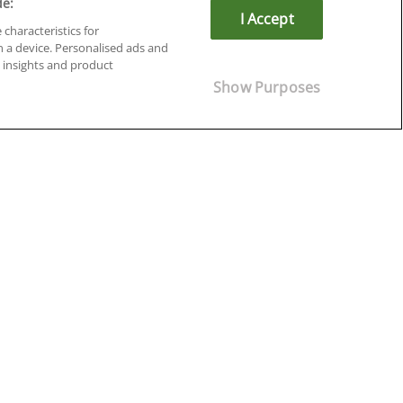
de:
I Accept
 characteristics for
n a device. Personalised ads and
insights and product
Cursos en Soria
Show Purposes
Cursos en Tarragona
Cursos en Tenerife
Cursos en Toledo
Cursos en Valencia
Cursos en Valladolid
Cursos en Zaragoza
Cursos en Ávila
¡Síguenos!