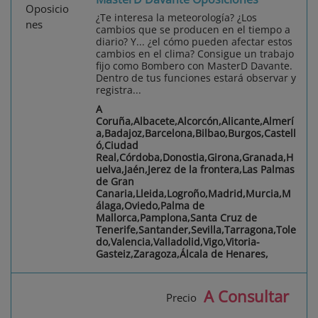
¿Te interesa la meteorología? ¿Los
cambios que se producen en el tiempo a
diario? Y... ¿el cómo pueden afectar estos
cambios en el clima? Consigue un trabajo
fijo como Bombero con MasterD Davante.
Dentro de tus funciones estará observar y
registra...
A
Coruña,Albacete,Alcorcón,Alicante,Almerí
a,Badajoz,Barcelona,Bilbao,Burgos,Castell
ó,Ciudad
Real,Córdoba,Donostia,Girona,Granada,H
uelva,Jaén,Jerez de la frontera,Las Palmas
de Gran
Canaria,Lleida,Logroño,Madrid,Murcia,M
álaga,Oviedo,Palma de
Mallorca,Pamplona,Santa Cruz de
Tenerife,Santander,Sevilla,Tarragona,Tole
do,Valencia,Valladolid,Vigo,Vitoria-
Gasteiz,Zaragoza,Álcala de Henares,
A Consultar
Precio