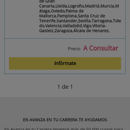
de Gran
Canaria,Lleida,Logroño,Madrid,Murcia,M
álaga,Oviedo,Palma de
Mallorca,Pamplona,Santa Cruz de
Tenerife,Santander,Sevilla,Tarragona,Tole
do,Valencia,Valladolid,Vigo,Vitoria-
Gasteiz,Zaragoza,Álcala de Henares,
A Consultar
Precio
Infórmate
1
de 1
EN AVANZA EN TU CARRERA TE AYUDAMOS
En Avanza en tu Carrera tenemos más de 50.000 cursos para