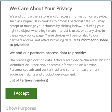
We Care About Your Privacy
Formación
Centros
We and our partners store and/or access information on a device,
such as unique IDs in cookies to process personal data. You may
Orientación
accept or manage your choices by clicking below, including your
right to object where legitimate interest is used, or at any time in
Quiénes somos
the privacy policy page. These choices will be signaled to our
partners and will not affect browsing data.
Más información sobre
Contacta
su privacidad
Aviso Legal
We and our partners process data to provide:
Política de Privacidad
Use precise geolocation data. Actively scan device characteristics for
identification. Store and/or access information on a device.
Política de Cookies
Personalised ads and content, ad and content measurement,
audience insights and product development.
Canal Ético
List of Partners (vendors)
¡Síguenos!
I Accept
©
Infoempleo
.
Reservados todos los derechos.
Show Purposes