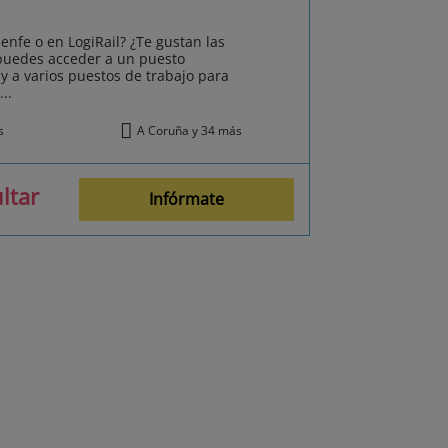
enfe o en LogiRail? ¿Te gustan las
 puedes acceder a un puesto
 y a varios puestos de trabajo para
..
s
A Coruña y 34 más
ltar
Infórmate