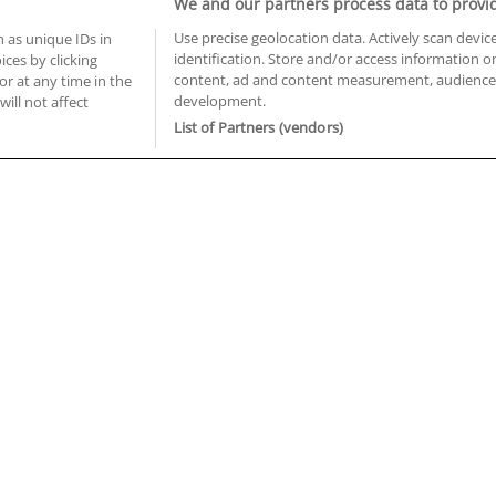
We and our partners process data to provi
Use precise geolocation data. Actively scan device
 as unique IDs in
identification. Store and/or access information o
ces by clicking
BUSCA TUS CURSOS EN TU PROVINCIA
content, ad and content measurement, audience 
or at any time in the
development.
 en Castellón
Cursos en La Rioja
will not affect
 en Ciudad Real
Cursos en Las Palmas
List of Partners (vendors)
 en Cáceres
Cursos en León
 en Cádiz
Cursos en Lleida
 en Córdoba
Cursos en Madrid
 en Gipuzkoa
Cursos en Murcia
 en Girona
Cursos en Málaga
 en Granada
Cursos en Navarra
 en Huelva
Cursos en Pontevedra
 en Illes Balears
Cursos en Salamanca
 en Jaén
Cursos en Sevilla
uiénes somos
Aviso Legal