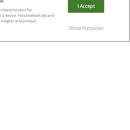
de:
I Accept
 characteristics for
n a device. Personalised ads and
insights and product
Cursos en Soria
Show Purposes
Cursos en Tarragona
Cursos en Tenerife
Cursos en Toledo
Cursos en Valencia
Cursos en Valladolid
Cursos en Zaragoza
Cursos en Ávila
¡Síguenos!