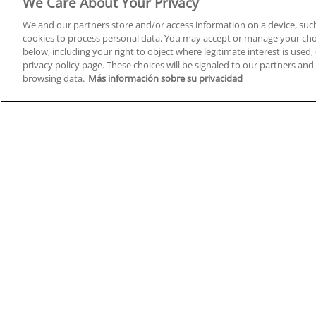
We Care About Your Privacy
We and our partners store and/or access information on a device, such
cookies to process personal data. You may accept or manage your choi
below, including your right to object where legitimate interest is used, 
Cursos en A Coruña
Cursos
privacy policy page. These choices will be signaled to our partners and 
browsing data.
Más información sobre su privacidad
Cursos en Albacete
Cursos
Cursos en Alicante
Cursos
Cursos en Almería
Cursos
Cursos en Araba/Álava
Cursos
Cursos en Asturias
Cursos
Cursos en Badajoz
Cursos
Cursos en Barcelona
Cursos
Cursos en Bizkaia
Cursos
Cursos en Burgos
Cursos
Cursos en Cantabria
Cursos
Home
Q