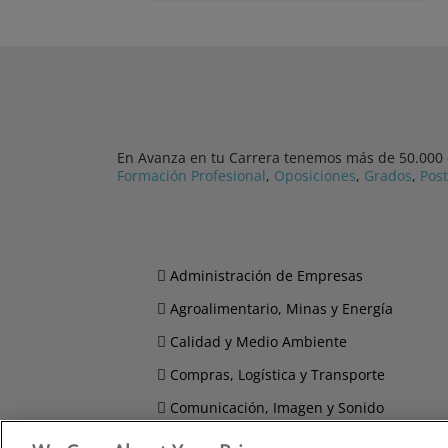
En Avanza en tu Carrera tenemos más de 50.000 cu
Formación Profesional
,
Oposiciones
,
Grados
,
Pos
Administración de Empresas
Agroalimentario, Minas y Energía
Calidad y Medio Ambiente
Compras, Logística y Transporte
Comunicación, Imagen y Sonido
Derecho y Seguridad