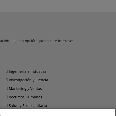
ción. Elige la opción que más te interese:
Ingeniería e Industria
Investigación y Ciencia
Marketing y Ventas
Recursos Humanos
Salud y Sociosanitario