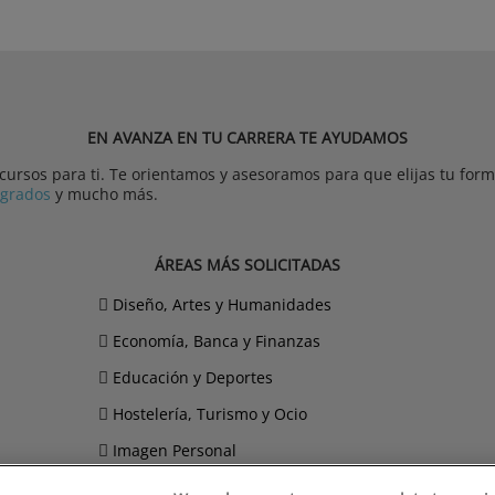
EN AVANZA EN TU CARRERA TE AYUDAMOS
rsos para ti. Te orientamos y asesoramos para que elijas tu forma
tgrados
y mucho más.
ÁREAS MÁS SOLICITADAS
Diseño, Artes y Humanidades
Economía, Banca y Finanzas
Educación y Deportes
Hostelería, Turismo y Ocio
Imagen Personal
Informática y Telecomunicaciones