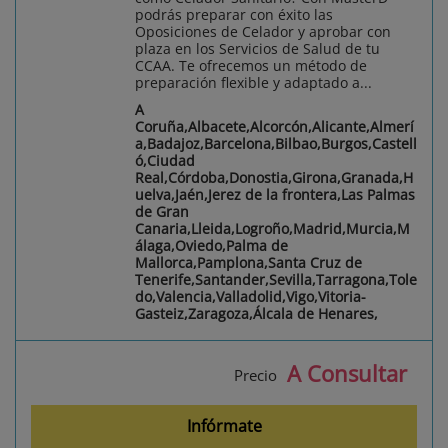
podrás preparar con éxito las
Oposiciones de Celador y aprobar con
plaza en los Servicios de Salud de tu
CCAA. Te ofrecemos un método de
preparación flexible y adaptado a...
A
Coruña,Albacete,Alcorcón,Alicante,Almerí
a,Badajoz,Barcelona,Bilbao,Burgos,Castell
ó,Ciudad
Real,Córdoba,Donostia,Girona,Granada,H
uelva,Jaén,Jerez de la frontera,Las Palmas
de Gran
Canaria,Lleida,Logroño,Madrid,Murcia,M
álaga,Oviedo,Palma de
Mallorca,Pamplona,Santa Cruz de
Tenerife,Santander,Sevilla,Tarragona,Tole
do,Valencia,Valladolid,Vigo,Vitoria-
Gasteiz,Zaragoza,Álcala de Henares,
A Consultar
Precio
Infórmate