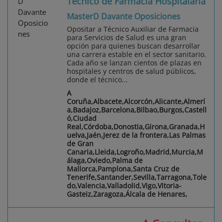
Técnico de Farmacia Hospitalaria
MasterD Davante Oposiciones
Opositar a Técnico Auxiliar de Farmacia
para Servicios de Salud es una gran
opción para quienes buscan desarrollar
una carrera estable en el sector sanitario.
Cada año se lanzan cientos de plazas en
hospitales y centros de salud públicos,
donde el técnico...
A
Coruña,Albacete,Alcorcón,Alicante,Almerí
a,Badajoz,Barcelona,Bilbao,Burgos,Castell
ó,Ciudad
Real,Córdoba,Donostia,Girona,Granada,H
uelva,Jaén,Jerez de la frontera,Las Palmas
de Gran
Canaria,Lleida,Logroño,Madrid,Murcia,M
álaga,Oviedo,Palma de
Mallorca,Pamplona,Santa Cruz de
Tenerife,Santander,Sevilla,Tarragona,Tole
do,Valencia,Valladolid,Vigo,Vitoria-
Gasteiz,Zaragoza,Álcala de Henares,