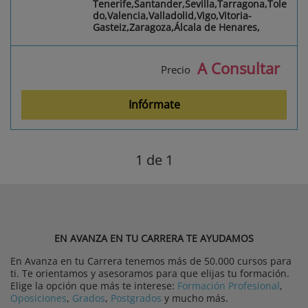
Tenerife,Santander,Sevilla,Tarragona,Tole
do,Valencia,Valladolid,Vigo,Vitoria-
Gasteiz,Zaragoza,Álcala de Henares,
A Consultar
Precio
Infórmate
1
de 1
EN AVANZA EN TU CARRERA TE AYUDAMOS
En Avanza en tu Carrera tenemos más de 50.000 cursos para
ti. Te orientamos y asesoramos para que elijas tu formación.
Elige la opción que más te interese:
Formación Profesional
,
Oposiciones
,
Grados
,
Postgrados
y mucho más.