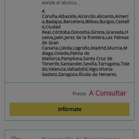
donde el técnico...
A
Coruña,Albacete,Alcorcón,Alicante,Almerí
a,Badajoz,Barcelona,Bilbao,Burgos,Castell
ó,Ciudad
Real,Córdoba,Donostia,Girona,Granada,H
uelva,Jaén,Jerez de la frontera,Las Palmas
de Gran
Canaria,Lleida,Logroño,Madrid,Murcia,M
álaga,Oviedo,Palma de
Mallorca,Pamplona,Santa Cruz de
Tenerife,Santander,Sevilla,Tarragona,Tole
do,Valencia,Valladolid,Vigo,Vitoria-
Gasteiz,Zaragoza,Álcala de Henares,
A Consultar
Precio
Infórmate