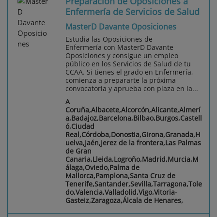
Preparación de Oposiciones a
Enfermería de Servicios de Salud
MasterD Davante Oposiciones
Estudia las Oposiciones de
Enfermería con MasterD Davante
Oposiciones y consigue un empleo
público en los Servicios de Salud de tu
CCAA. Si tienes el grado en Enfermería,
comienza a prepararte la próxima
convocatoria y aprueba con plaza en la...
A
Coruña,Albacete,Alcorcón,Alicante,Almerí
a,Badajoz,Barcelona,Bilbao,Burgos,Castell
ó,Ciudad
Real,Córdoba,Donostia,Girona,Granada,H
uelva,Jaén,Jerez de la frontera,Las Palmas
de Gran
Canaria,Lleida,Logroño,Madrid,Murcia,M
álaga,Oviedo,Palma de
Mallorca,Pamplona,Santa Cruz de
Tenerife,Santander,Sevilla,Tarragona,Tole
do,Valencia,Valladolid,Vigo,Vitoria-
Gasteiz,Zaragoza,Álcala de Henares,