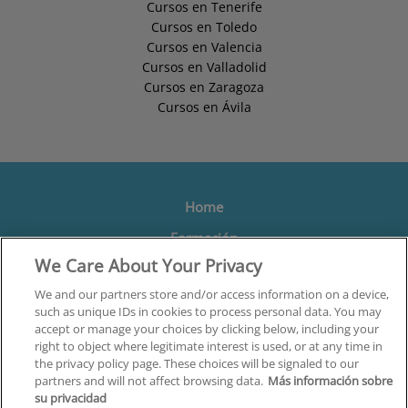
Cursos en Tenerife
Cursos en Toledo
Cursos en Valencia
Cursos en Valladolid
Cursos en Zaragoza
Cursos en Ávila
Home
Formación
We Care About Your Privacy
Centros
We and our partners store and/or access information on a device,
such as unique IDs in cookies to process personal data. You may
Orientación
accept or manage your choices by clicking below, including your
right to object where legitimate interest is used, or at any time in
Quiénes somos
the privacy policy page. These choices will be signaled to our
partners and will not affect browsing data.
Más información sobre
Contacta
su privacidad
Aviso Legal
We and our partners process data to provide: