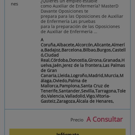
¿Quieres un empleo estable
como Auxiliar de Enfermería? MasterD
Davante Oposiciones te
prepara para las Oposiciones de Auxiliar
de Enfermería Las pruebas
para la preparación de las Oposiciones
de Auxiliar de Enfermería ...
A
Coruña,Albacete,Alcorcón,Alicante,Almerí
a,Badajoz,Barcelona,Bilbao,Burgos,Castell
ó,Ciudad
Real,Córdoba,Donostia,Girona,Granada,H
uelva,Jaén,Jerez de la frontera,Las Palmas
de Gran
Canaria,Lleida,Logroño,Madrid,Murcia,M
álaga,Oviedo,Palma de
Mallorca,Pamplona,Santa Cruz de
Tenerife,Santander,Sevilla,Tarragona,Tole
do,Valencia,Valladolid,Vigo,Vitoria-
Gasteiz,Zaragoza,Álcala de Henares,
A Consultar
Precio
Infórmate