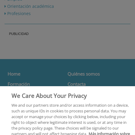
Orientación académica
Profesiones
Home
Quiénes somos
Formación
Contacta
Centros
We Care About Your Privacy
Orientación
We and our partners store and/or access information on a device,
such as unique IDs in cookies to process personal data. You may
Aviso Legal
accept or manage your choices by clicking below, including your
right to object where legitimate interest is used, or at any time in
Política de Privacidad
the privacy policy page. These choices will be signaled to our
partners and will not affect browsing data.
Más información sobre