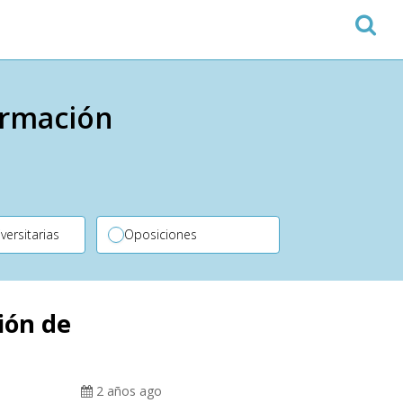
ormación
versitarias
Oposiciones
ión de
2 años ago