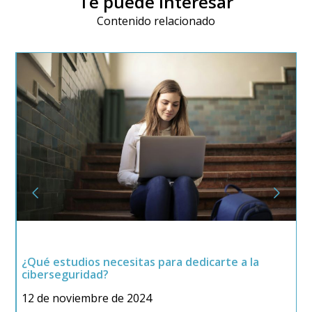
Te puede interesar
Contenido relacionado
¿Qué estudios necesitas para dedicarte a la
¿
ciberseguridad?
C
12 de noviembre de 2024
2