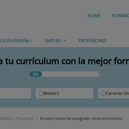
HOME
FORMA
IOS EN ESPAÑA
EMPLEO
PROFESIONES
 tu currículum con la mejor fo
9%
Masters
Carreras Un
Máster y Postgrado
El mejor centro de postgrado: cómo encontrarlo