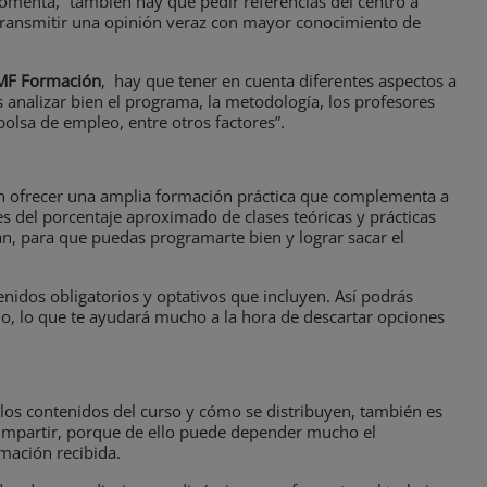
omenta, “también hay que pedir referencias del centro a
ransmitir una opinión veraz con mayor conocimiento de
 IMF Formación
, hay que tener en cuenta diferentes aspectos a
 analizar bien el programa, la metodología, los profesores
 bolsa de empleo, entre otros factores”.
en ofrecer una amplia formación práctica que complementa a
es del porcentaje aproximado de clases teóricas y prácticas
n, para que puedas programarte bien y lograr sacar el
nidos obligatorios y optativos que incluyen. Así podrás
do, lo que te ayudará mucho a la hora de descartar opciones
os contenidos del curso y cómo se distribuyen, también es
 impartir, porque de ello puede depender mucho el
mación recibida.