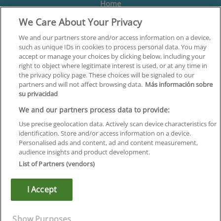
Home
We Care About Your Privacy
Formación
Centros
We and our partners store and/or access information on a device,
such as unique IDs in cookies to process personal data. You may
Orientación
accept or manage your choices by clicking below, including your
right to object where legitimate interest is used, or at any time in
Quiénes somos
the privacy policy page. These choices will be signaled to our
partners and will not affect browsing data.
Más información sobre
Contacta
su privacidad
Aviso Legal
We and our partners process data to provide:
Política de Privacidad
Use precise geolocation data. Actively scan device characteristics for
identification. Store and/or access information on a device.
Política de Cookies
Personalised ads and content, ad and content measurement,
audience insights and product development.
Canal Ético
List of Partners (vendors)
¡Síguenos!
I Accept
©
Infoempleo
.
Reservados todos los derechos.
Show Purposes