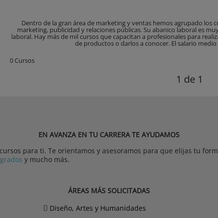
Dentro de la gran área de marketing y ventas hemos agrupado los cu
marketing, publicidad y relaciones públicas. Su abanico laboral es m
laboral. Hay más de mil cursos que capacitan a profesionales para reali
de productos o darlos a conocer. El salario medio 
0 Cursos
1
de 1
EN AVANZA EN TU CARRERA TE AYUDAMOS
rsos para ti. Te orientamos y asesoramos para que elijas tu forma
tgrados
y mucho más.
ÁREAS MÁS SOLICITADAS
Diseño, Artes y Humanidades