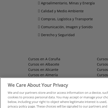
Agroalimentario, Minas y Energía
Calidad y Medio Ambiente
Compras, Logística y Transporte
Comunicación, Imagen y Sonido
Derecho y Seguridad
Cursos en A Coruña
Cursos
Cursos en Albacete
Cursos
Cursos en Alicante
Cursos
Cursos en Almería
Cursos
Cursos en Araba/Álava
Cursos
We Care About Your Privacy
Cursos en Asturias
Cursos
Cursos en Badajoz
Cursos
We and our partners store and/or access information on a device, such
Cursos en Barcelona
Cursos
cookies to process personal data. You may accept or manage your choi
Cursos en Bizkaia
Cursos
below, including your right to object where legitimate interest is used, 
privacy policy page. These choices will be signaled to our partners and 
Cursos en Burgos
Cursos