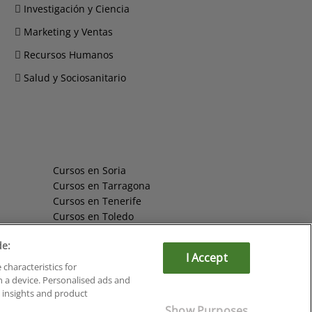
Investigación y Ciencia
Marketing y Ventas
Recursos Humanos
Salud y Sociosanitario
Cursos en Soria
Cursos en Tarragona
Cursos en Tenerife
Cursos en Toledo
Cursos en Valencia
de:
Cursos en Valladolid
I Accept
Cursos en Zaragoza
 characteristics for
Cursos en Ávila
n a device. Personalised ads and
insights and product
Show Purposes