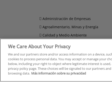
Administración de Empresas
Agroalimentario, Minas y Energía
Calidad y Medio Ambiente
Compras, Logística y Transporte
We Care About Your Privacy
Comunicación, Imagen y Sonido
We and our partners store and/or access information on a device, such
cookies to process personal data. You may accept or manage your choi
Derecho y Seguridad
below, including your right to object where legitimate interest is used, 
privacy policy page. These choices will be signaled to our partners and 
browsing data.
Más información sobre su privacidad
Cursos en A Coruña
Cursos
Cursos en Albacete
Cursos
Cursos en Alicante
Cursos
Cursos en Almería
Cursos
Cursos en Araba/Álava
Cursos