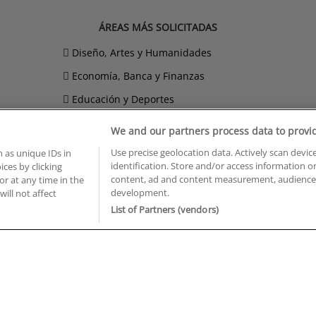
ÁREAS MÁS SOLICITADAS
Diseño, Artes y Humanidades
Economía, Banca y Finanzas
Educación y Deportes
Hostelería, Turismo y Ocio
We and our partners process data to provi
Imagen Personal
Use precise geolocation data. Actively scan device
 as unique IDs in
identification. Store and/or access information o
ces by clicking
Informática y Telecomunicaciones
content, ad and content measurement, audience 
or at any time in the
development.
will not affect
List of Partners (vendors)
BUSCA TUS CURSOS EN TU PROVINCIA
 en Castellón
Cursos en La Rioja
 en Ciudad Real
Cursos en Las Palmas
 en Cáceres
Cursos en León
 en Cádiz
Cursos en Lleida
 en Córdoba
Cursos en Madrid