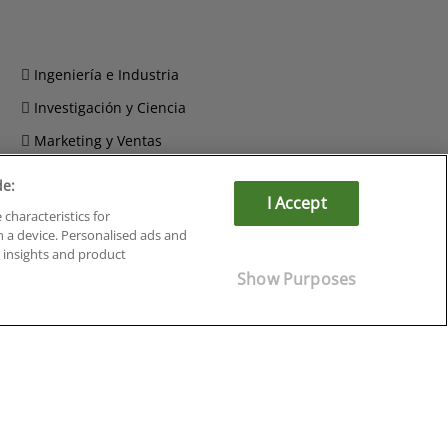
Ingeniería e Industria
Investigación y Ciencia
Marketing y Ventas
Recursos Humanos
de:
I Accept
Salud y Sociosanitario
 characteristics for
n a device. Personalised ads and
insights and product
Show Purposes
Cursos en Soria
Cursos en Tarragona
Cursos en Tenerife
Cursos en Toledo
Cursos en Valencia