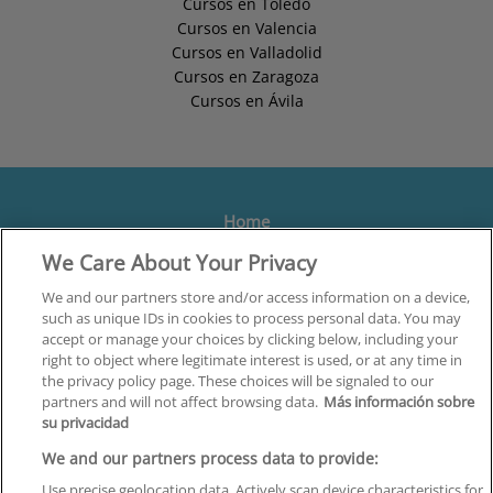
Cursos en Toledo
Cursos en Valencia
Cursos en Valladolid
Cursos en Zaragoza
Cursos en Ávila
Home
We Care About Your Privacy
Formación
Centros
We and our partners store and/or access information on a device,
such as unique IDs in cookies to process personal data. You may
Orientación
accept or manage your choices by clicking below, including your
right to object where legitimate interest is used, or at any time in
Quiénes somos
the privacy policy page. These choices will be signaled to our
partners and will not affect browsing data.
Más información sobre
Contacta
su privacidad
Aviso Legal
We and our partners process data to provide:
Política de Privacidad
Use precise geolocation data. Actively scan device characteristics for