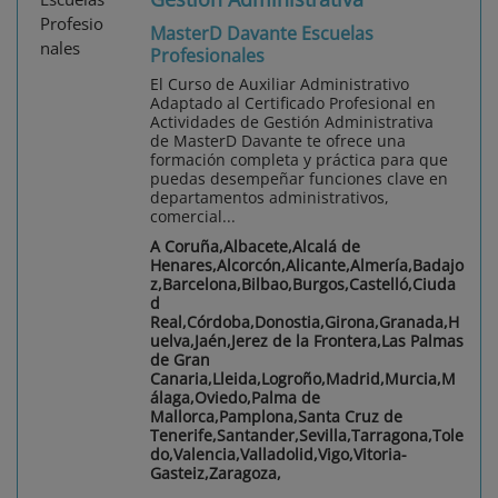
MasterD Davante Escuelas
Profesionales
El Curso de Auxiliar Administrativo
Adaptado al Certificado Profesional en
Actividades de Gestión Administrativa
de MasterD Davante te ofrece una
formación completa y práctica para que
puedas desempeñar funciones clave en
departamentos administrativos,
comercial...
A Coruña,Albacete,Alcalá de
Henares,Alcorcón,Alicante,Almería,Badajo
z,Barcelona,Bilbao,Burgos,Castelló,Ciuda
d
Real,Córdoba,Donostia,Girona,Granada,H
uelva,Jaén,Jerez de la Frontera,Las Palmas
de Gran
Canaria,Lleida,Logroño,Madrid,Murcia,M
álaga,Oviedo,Palma de
Mallorca,Pamplona,Santa Cruz de
Tenerife,Santander,Sevilla,Tarragona,Tole
do,Valencia,Valladolid,Vigo,Vitoria-
Gasteiz,Zaragoza,