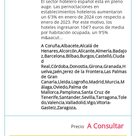
El sector hotelero español está en pleno
auge. Las pernoctaciones en
establecimientos hoteleros aumentaron
un 6'3% en enero de 2024 con respecto a
enero de 2023. Por este motivo, los
hoteles ingresaron 104'7 euros de media
por habitación ocupada, un 9'5%
m&aacut...
A Coruña,Albacete,Alcalá de
Henares,Alcorcón,Alicante,Almería,Badajo
z,Barcelona,Bilbao,Burgos,Castelló,Ciuda
d
Real,Córdoba,Donostia,Girona,Granada,H
uelva,Jaén,Jerez de la Frontera,Las Palmas
de Gran
Canaria,Lleida,Logroño,Madrid,Murcia,M
álaga,Oviedo,Palma de
Mallorca,Pamplona,Santa Cruz de
Tenerife,Santander,Sevilla,Tarragona,Tole
do,Valencia,Valladolid,Vigo,Vitoria-
Gasteiz,Zaragoza,
A Consultar
Precio