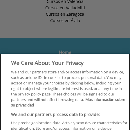
Cursos en Valencia
Cursos en Valladolid
Cursos en Zaragoza
Cursos en Ávila
Home
We Care About Your Privacy
Formación
Centros
We and our partners store and/or access information on a device,
such as unique IDs in cookies to process personal data. You may
Orientación
accept or manage your choices by clicking below, including your
right to object where legitimate interest is used, or at any time in
Quiénes somos
the privacy policy page. These choices will be signaled to our
partners and will not affect browsing data.
Más información sobre
Contacta
su privacidad
Aviso Legal
We and our partners process data to provide:
Política de Privacidad
Use precise geolocation data. Actively scan device characteristics for
identification. Store and/or access information on a device.