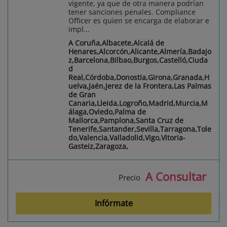
vigente, ya que de otra manera podrían
tener sanciones penales. Compliance
Officer es quien se encarga de elaborar e
impl...
A Coruña,Albacete,Alcalá de
Henares,Alcorcón,Alicante,Almería,Badajo
z,Barcelona,Bilbao,Burgos,Castelló,Ciuda
d
Real,Córdoba,Donostia,Girona,Granada,H
uelva,Jaén,Jerez de la Frontera,Las Palmas
de Gran
Canaria,Lleida,Logroño,Madrid,Murcia,M
álaga,Oviedo,Palma de
Mallorca,Pamplona,Santa Cruz de
Tenerife,Santander,Sevilla,Tarragona,Tole
do,Valencia,Valladolid,Vigo,Vitoria-
Gasteiz,Zaragoza,
A Consultar
Precio
Infórmate