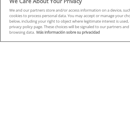
We Care About Your Privacy
We and our partners store and/or access information on a device, such
cookies to process personal data. You may accept or manage your choi
below, including your right to object where legitimate interest is used, 
Cursos en A Coruña
Cursos
privacy policy page. These choices will be signaled to our partners and 
browsing data.
Más información sobre su privacidad
Cursos en Albacete
Cursos
Cursos en Alicante
Cursos
Cursos en Almería
Cursos
Cursos en Araba/Álava
Cursos
Cursos en Asturias
Cursos
Cursos en Badajoz
Cursos
Cursos en Barcelona
Cursos
Cursos en Bizkaia
Cursos
Cursos en Burgos
Cursos
Cursos en Cantabria
Cursos
Home
Q