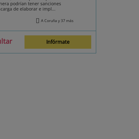
anera podrían tener sanciones
carga de elaborar e impl...
A Coruña y 37 más
ltar
Infórmate