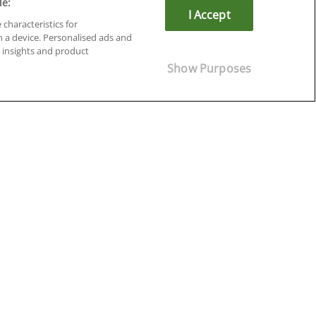
de:
I Accept
 characteristics for
n a device. Personalised ads and
insights and product
Cursos en Soria
Show Purposes
Cursos en Tarragona
Cursos en Tenerife
Cursos en Toledo
Cursos en Valencia
Cursos en Valladolid
Cursos en Zaragoza
Cursos en Ávila
¡Síguenos!