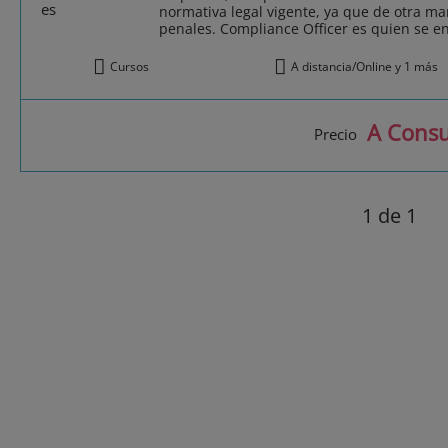
normativa legal vigente, ya que de otra m
penales. Compliance Officer es quien se en
Cursos
A distancia/Online y 1 más
A Consu
Precio
1
de 1