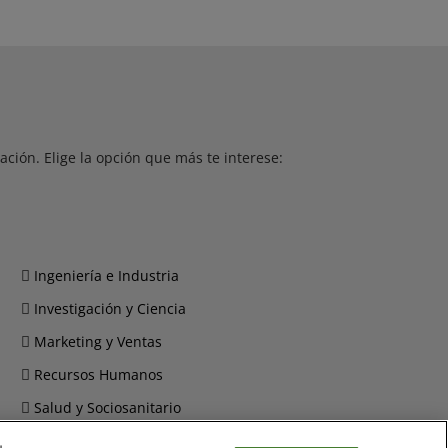
ción. Elige la opción que más te interese:
Ingeniería e Industria
Investigación y Ciencia
Marketing y Ventas
Recursos Humanos
Salud y Sociosanitario