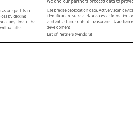
We and our partners process data to provi
Use precise geolocation data. Actively scan device
 as unique IDs in
identification. Store and/or access information o
ces by clicking
BUSCA TUS CURSOS EN TU PROVINCIA
content, ad and content measurement, audience 
or at any time in the
development.
 en Castellón
Cursos en La Rioja
will not affect
 en Ciudad Real
Cursos en Las Palmas
List of Partners (vendors)
 en Cáceres
Cursos en León
 en Cádiz
Cursos en Lleida
 en Córdoba
Cursos en Madrid
 en Gipuzkoa
Cursos en Murcia
 en Girona
Cursos en Málaga
 en Granada
Cursos en Navarra
 en Huelva
Cursos en Pontevedra
 en Illes Balears
Cursos en Salamanca
 en Jaén
Cursos en Sevilla
uiénes somos
Aviso Legal