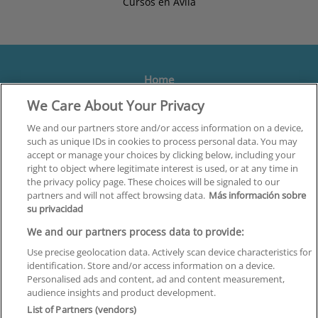
Cursos en Ávila
Home
We Care About Your Privacy
Formación
Centros
We and our partners store and/or access information on a device,
such as unique IDs in cookies to process personal data. You may
Orientación
accept or manage your choices by clicking below, including your
right to object where legitimate interest is used, or at any time in
Quiénes somos
the privacy policy page. These choices will be signaled to our
partners and will not affect browsing data.
Más información sobre
Contacta
su privacidad
Aviso Legal
We and our partners process data to provide:
Política de Privacidad
Use precise geolocation data. Actively scan device characteristics for
identification. Store and/or access information on a device.
Política de Cookies
Personalised ads and content, ad and content measurement,
audience insights and product development.
Canal Ético
List of Partners (vendors)