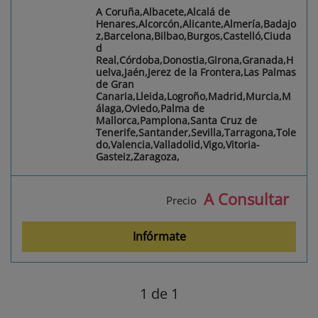
A Coruña,Albacete,Alcalá de
Henares,Alcorcón,Alicante,Almería,Badajo
z,Barcelona,Bilbao,Burgos,Castelló,Ciuda
d
Real,Córdoba,Donostia,Girona,Granada,H
uelva,Jaén,Jerez de la Frontera,Las Palmas
de Gran
Canaria,Lleida,Logroño,Madrid,Murcia,M
álaga,Oviedo,Palma de
Mallorca,Pamplona,Santa Cruz de
Tenerife,Santander,Sevilla,Tarragona,Tole
do,Valencia,Valladolid,Vigo,Vitoria-
Gasteiz,Zaragoza,
A Consultar
Precio
Infórmate
1
de 1