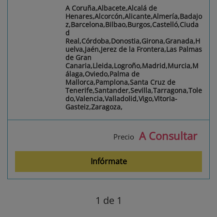
A Coruña,Albacete,Alcalá de
Henares,Alcorcón,Alicante,Almería,Badajo
z,Barcelona,Bilbao,Burgos,Castelló,Ciuda
d
Real,Córdoba,Donostia,Girona,Granada,H
uelva,Jaén,Jerez de la Frontera,Las Palmas
de Gran
Canaria,Lleida,Logroño,Madrid,Murcia,M
álaga,Oviedo,Palma de
Mallorca,Pamplona,Santa Cruz de
Tenerife,Santander,Sevilla,Tarragona,Tole
do,Valencia,Valladolid,Vigo,Vitoria-
Gasteiz,Zaragoza,
A Consultar
Precio
Infórmate
1
de 1