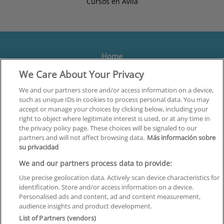
Cursos en Ávila
Home
We Care About Your Privacy
Formación
Centros
We and our partners store and/or access information on a device,
such as unique IDs in cookies to process personal data. You may
Orientación
accept or manage your choices by clicking below, including your
right to object where legitimate interest is used, or at any time in
Quiénes somos
the privacy policy page. These choices will be signaled to our
partners and will not affect browsing data.
Más información sobre
Contacta
su privacidad
Aviso Legal
We and our partners process data to provide:
Política de Privacidad
Use precise geolocation data. Actively scan device characteristics for
identification. Store and/or access information on a device.
Política de Cookies
Personalised ads and content, ad and content measurement,
audience insights and product development.
Canal Ético
List of Partners (vendors)