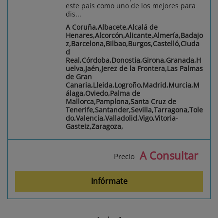
este país como uno de los mejores para
dis...
A Coruña,Albacete,Alcalá de
Henares,Alcorcón,Alicante,Almería,Badajo
z,Barcelona,Bilbao,Burgos,Castelló,Ciuda
d
Real,Córdoba,Donostia,Girona,Granada,H
uelva,Jaén,Jerez de la Frontera,Las Palmas
de Gran
Canaria,Lleida,Logroño,Madrid,Murcia,M
álaga,Oviedo,Palma de
Mallorca,Pamplona,Santa Cruz de
Tenerife,Santander,Sevilla,Tarragona,Tole
do,Valencia,Valladolid,Vigo,Vitoria-
Gasteiz,Zaragoza,
A Consultar
Precio
Infórmate