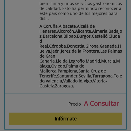
bien clima y unos servicios gastronómicos
de calidad. Esto ha permitido reconocer a
este país como uno de los mejores para
dis...
A Coruña,Albacete,Alcalá de
Henares,Alcorcón,Alicante,Almería,Badajo
z,Barcelona,Bilbao,Burgos,Castelló,Ciuda
d
Real,Córdoba,Donostia,Girona,Granada,H
uelva,Jaén,Jerez de la Frontera,Las Palmas
de Gran
Canaria,Lleida,Logroño,Madrid,Murcia,M
álaga,Oviedo,Palma de
Mallorca,Pamplona,Santa Cruz de
Tenerife,Santander,Sevilla,Tarragona,Tole
do,Valencia,Valladolid,Vigo,Vitoria-
Gasteiz,Zaragoza,
A Consultar
Precio
Infórmate