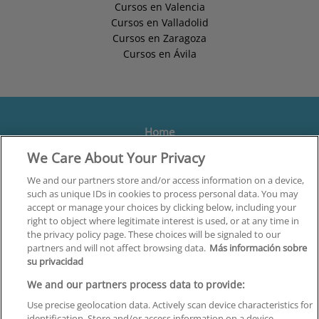
Cursos en Valencia
Cursos en Valladolid
Cursos en Zaragoza
Cursos en Ávila
Home
We Care About Your Privacy
Formación
Centros
We and our partners store and/or access information on a device,
such as unique IDs in cookies to process personal data. You may
Orientación
accept or manage your choices by clicking below, including your
right to object where legitimate interest is used, or at any time in
Quiénes somos
the privacy policy page. These choices will be signaled to our
partners and will not affect browsing data.
Más información sobre
Contacta
su privacidad
Aviso Legal
We and our partners process data to provide:
Política de Privacidad
Use precise geolocation data. Actively scan device characteristics for
identification. Store and/or access information on a device.