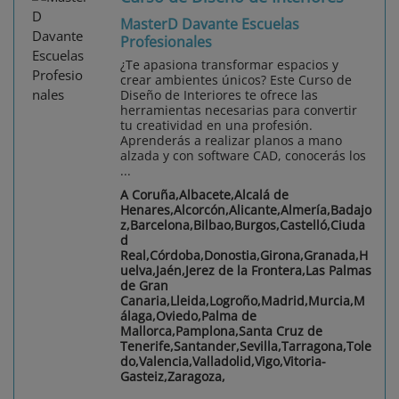
MasterD Davante Escuelas
Profesionales
¿Te apasiona transformar espacios y
crear ambientes únicos? Este Curso de
Diseño de Interiores te ofrece las
herramientas necesarias para convertir
tu creatividad en una profesión.
Aprenderás a realizar planos a mano
alzada y con software CAD, conocerás los
...
A Coruña,Albacete,Alcalá de
Henares,Alcorcón,Alicante,Almería,Badajo
z,Barcelona,Bilbao,Burgos,Castelló,Ciuda
d
Real,Córdoba,Donostia,Girona,Granada,H
uelva,Jaén,Jerez de la Frontera,Las Palmas
de Gran
Canaria,Lleida,Logroño,Madrid,Murcia,M
álaga,Oviedo,Palma de
Mallorca,Pamplona,Santa Cruz de
Tenerife,Santander,Sevilla,Tarragona,Tole
do,Valencia,Valladolid,Vigo,Vitoria-
Gasteiz,Zaragoza,