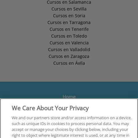
Cursos en Salamanca
Cursos en Sevilla
Cursos en Soria
Cursos en Tarragona
Cursos en Tenerife
Cursos en Toledo
Cursos en Valencia
Cursos en Valladolid
Cursos en Zaragoza
Cursos en Ávila
Home
We Care About Your Privacy
Formación
Centros
We and our partners store and/or access information on a device,
such as unique IDs in cookies to process personal data. You may
Orientación
accept or manage your choices by clicking below, including your
right to object where legitimate interest is used, or at any time in