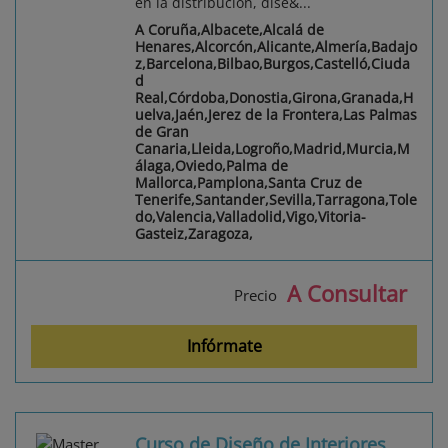
en la distribución, dise&...
A Coruña,Albacete,Alcalá de
Henares,Alcorcón,Alicante,Almería,Badajo
z,Barcelona,Bilbao,Burgos,Castelló,Ciuda
d
Real,Córdoba,Donostia,Girona,Granada,H
uelva,Jaén,Jerez de la Frontera,Las Palmas
de Gran
Canaria,Lleida,Logroño,Madrid,Murcia,M
álaga,Oviedo,Palma de
Mallorca,Pamplona,Santa Cruz de
Tenerife,Santander,Sevilla,Tarragona,Tole
do,Valencia,Valladolid,Vigo,Vitoria-
Gasteiz,Zaragoza,
A Consultar
Precio
Infórmate
Curso de Diseño de Interiores