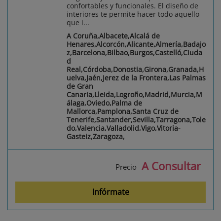
confortables y funcionales. El diseño de
interiores te permite hacer todo aquello
que i...
A Coruña,Albacete,Alcalá de
Henares,Alcorcón,Alicante,Almería,Badajo
z,Barcelona,Bilbao,Burgos,Castelló,Ciuda
d
Real,Córdoba,Donostia,Girona,Granada,H
uelva,Jaén,Jerez de la Frontera,Las Palmas
de Gran
Canaria,Lleida,Logroño,Madrid,Murcia,M
álaga,Oviedo,Palma de
Mallorca,Pamplona,Santa Cruz de
Tenerife,Santander,Sevilla,Tarragona,Tole
do,Valencia,Valladolid,Vigo,Vitoria-
Gasteiz,Zaragoza,
A Consultar
Precio
Infórmate