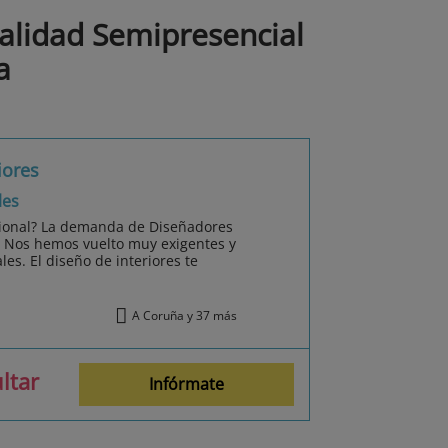
alidad Semipresencial
a
iores
les
sional? La demanda de Diseñadores
o. Nos hemos vuelto muy exigentes y
es. El diseño de interiores te
A Coruña y 37 más
ltar
Infórmate