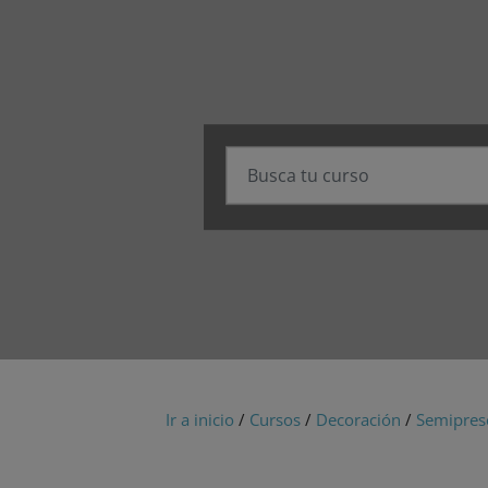
Ir a inicio
/
Cursos
/
Decoración
/
Semipres