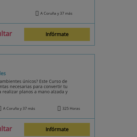
A Coruña y 37 más
ltar
Infórmate
les
 ambientes únicos? Este Curso de
ntas necesarias para convertir tu
a realizar planos a mano alzada y
A Coruña y 37 más
325 Horas
ltar
Infórmate