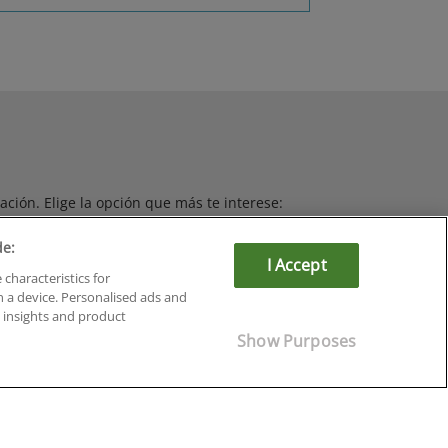
ción. Elige la opción que más te interese:
de:
I Accept
 characteristics for
n a device. Personalised ads and
insights and product
Ingeniería e Industria
Show Purposes
Investigación y Ciencia
Marketing y Ventas
Recursos Humanos