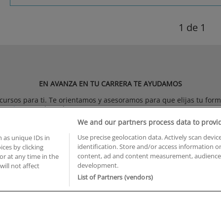
1
de 1
EN AVANZA EN TU CARRERA TE AYUDAMOS
rsos para ti. Te orientamos y asesoramos para que elijas tu forma
tgrados
y mucho más.
We and our partners process data to provi
Use precise geolocation data. Actively scan device
 as unique IDs in
ÁREAS MÁS SOLICITADAS
identification. Store and/or access information o
ces by clicking
content, ad and content measurement, audience 
or at any time in the
Diseño, Artes y Humanidades
development.
will not affect
Economía, Banca y Finanzas
List of Partners (vendors)
Educación y Deportes
Hostelería, Turismo y Ocio