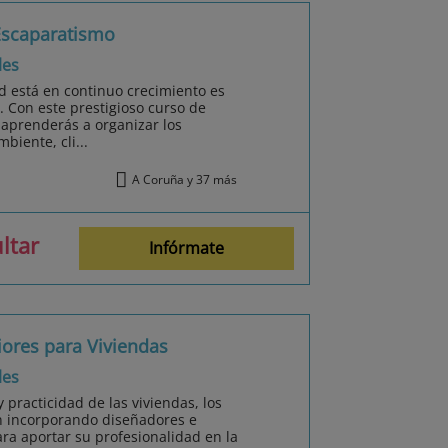
Escaparatismo
les
d está en continuo crecimiento es
. Con este prestigioso curso de
aprenderás a organizar los
biente, cli...
A Coruña y 37 más
ltar
Infórmate
iores para Viviendas
les
practicidad de las viviendas, los
án incorporando diseñadores e
ara aportar su profesionalidad en la