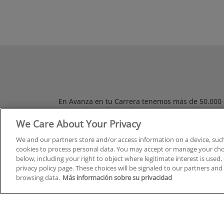
En Avanza en tu Carrera tenemos más de 50.000 cu
Formación Profesional
,
Oposiciones
,
Grados
,
Pos
We Care About Your Privacy
We and our partners store and/or access information on a device, such
cookies to process personal data. You may accept or manage your choi
below, including your right to object where legitimate interest is used, 
Administración de Empresas
privacy policy page. These choices will be signaled to our partners and 
Agroalimentario, Minas y Energía
browsing data.
Más información sobre su privacidad
Calidad y Medio Ambiente
Compras, Logística y Transporte