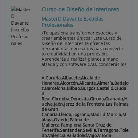
Curso de Diseño de Interiores
MasterD Davante Escuelas
Profesionales
¿Te apasiona transformar espacios y
crear ambientes únicos? Este Curso de
Diseño de Interiores te ofrece las
herramientas necesarias para convertir
tu creatividad en una profesión.
Aprenderás a realizar planos a mano
alzada y con software CAD, conocerás los
...
A Coruña,Albacete,Alcalá de
Henares,Alcorcón,Alicante,Almería,Badajo
z,Barcelona,Bilbao,Burgos,Castelló,Ciuda
d
Real,Córdoba,Donostia,Girona,Granada,H
uelva,Jaén,Jerez de la Frontera,Las Palmas
de Gran
Canaria,Lleida,Logroño,Madrid,Murcia,M
álaga,Oviedo,Palma de
Mallorca,Pamplona,Santa Cruz de
Tenerife,Santander,Sevilla,Tarragona,Tole
do,Valencia,Valladolid,Vigo,Vitoria-