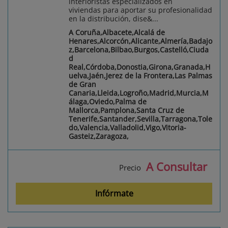
interioristas especializados en
viviendas para aportar su profesionalidad
en la distribución, dise&...
A Coruña,Albacete,Alcalá de
Henares,Alcorcón,Alicante,Almería,Badajo
z,Barcelona,Bilbao,Burgos,Castelló,Ciuda
d
Real,Córdoba,Donostia,Girona,Granada,H
uelva,Jaén,Jerez de la Frontera,Las Palmas
de Gran
Canaria,Lleida,Logroño,Madrid,Murcia,M
álaga,Oviedo,Palma de
Mallorca,Pamplona,Santa Cruz de
Tenerife,Santander,Sevilla,Tarragona,Tole
do,Valencia,Valladolid,Vigo,Vitoria-
Gasteiz,Zaragoza,
A Consultar
Precio
Infórmate