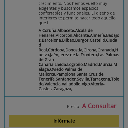
crecimiento. Nos hemos vuelto muy
exigentes y buscamos espacios
confortables y funcionales. El diseño de
interiores te permite hacer todo aquello
que i...
A Coruña,Albacete,Alcalá de
Henares,Alcorcón,Alicante,Almería,Badajo
z,Barcelona,Bilbao,Burgos,Castelló,Ciuda
d
Real,Córdoba,Donostia,Girona,Granada,H
uelva,Jaén,Jerez de la Frontera,Las Palmas
de Gran
Canaria,Lleida,Logroño,Madrid,Murcia,M
álaga,Oviedo,Palma de
Mallorca,Pamplona,Santa Cruz de
Tenerife,Santander,Sevilla,Tarragona,Tole
do,Valencia,Valladolid,Vigo,Vitoria-
Gasteiz,Zaragoza,
A Consultar
Precio
Infórmate