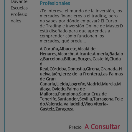
Profesionales
¿Te interesa el mundo de la inversión, los
mercados financieros o el trading, pero
no sabes por dónde empezar? El Curso
de Trading e Inversión Online de MasterD
está diseñado para que aprendas a
comprender cómo funcionan los
mercados, qué produ...
A Coruña,Albacete,Alcalá de
Henares,Alcorcón,Alicante,Almería,Badajo
z,Barcelona,Bilbao,Burgos,Castelló,Ciuda
d
Real,Córdoba,Donostia,Girona,Granada,H
uelva,Jaén,Jerez de la Frontera,Las Palmas
de Gran
Canaria,Lleida,Logroño,Madrid,Murcia,M
álaga,Oviedo,Palma de
Mallorca,Pamplona,Santa Cruz de
Tenerife,Santander,Sevilla,Tarragona,Tole
do,Valencia,Valladolid,Vigo,Vitoria-
Gasteiz,Zaragoza,
A Consultar
Precio