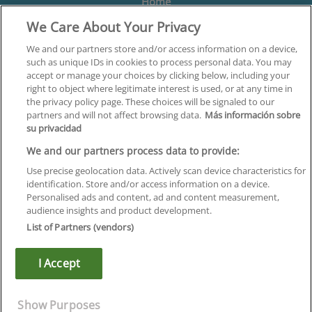
Home
We Care About Your Privacy
Formación
Centros
We and our partners store and/or access information on a device,
such as unique IDs in cookies to process personal data. You may
Orientación
accept or manage your choices by clicking below, including your
right to object where legitimate interest is used, or at any time in
Quiénes somos
the privacy policy page. These choices will be signaled to our
partners and will not affect browsing data.
Más información sobre
Contacta
su privacidad
Aviso Legal
We and our partners process data to provide:
Política de Privacidad
Use precise geolocation data. Actively scan device characteristics for
identification. Store and/or access information on a device.
Política de Cookies
Personalised ads and content, ad and content measurement,
audience insights and product development.
Canal Ético
List of Partners (vendors)
¡Síguenos!
I Accept
©
Infoempleo
.
Reservados todos los derechos.
Show Purposes