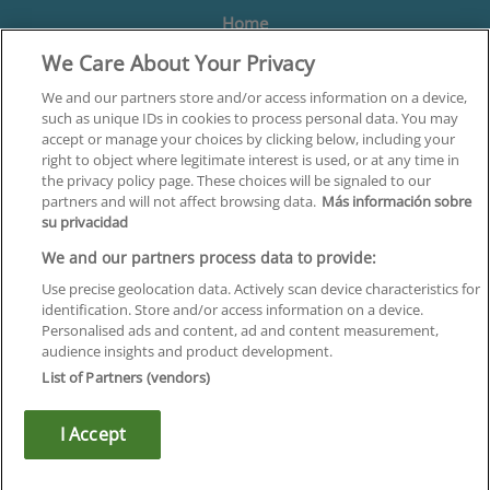
Home
We Care About Your Privacy
Formación
Centros
We and our partners store and/or access information on a device,
such as unique IDs in cookies to process personal data. You may
Orientación
accept or manage your choices by clicking below, including your
right to object where legitimate interest is used, or at any time in
Quiénes somos
the privacy policy page. These choices will be signaled to our
partners and will not affect browsing data.
Más información sobre
Contacta
su privacidad
Aviso Legal
We and our partners process data to provide:
Política de Privacidad
Use precise geolocation data. Actively scan device characteristics for
identification. Store and/or access information on a device.
Política de Cookies
Personalised ads and content, ad and content measurement,
audience insights and product development.
Canal Ético
List of Partners (vendors)
¡Síguenos!
I Accept