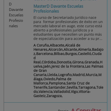
MasterD Davante Escuelas
Profesionales
El curso de Secretariado Jurídico nace
para formar profesionales de éxito en un
mercado laboral en auge, este curso está
abierto a profesionales jurídicos y a
estudiantes que necesiten un punto más
de especialización para acceder a su pr...
A Coruña,Albacete,Alcalá de
Henares,Alcorcón,Alicante,Almería,Badajo
z,Barcelona,Bilbao,Burgos,Castelló,Ciuda
d
Real,Córdoba,Donostia,Girona,Granada,H
uelva,Jaén,Jerez de la Frontera,Las Palmas
de Gran
Canaria,Lleida,Logroño,Madrid,Murcia,M
álaga,Oviedo,Palma de
Mallorca,Pamplona,Santa Cruz de
Tenerife,Santander,Sevilla,Tarragona,Tole
do,Valencia,Valladolid,Vigo,Vitoria-
Gasteiz,Zaragoza,
A Consultar