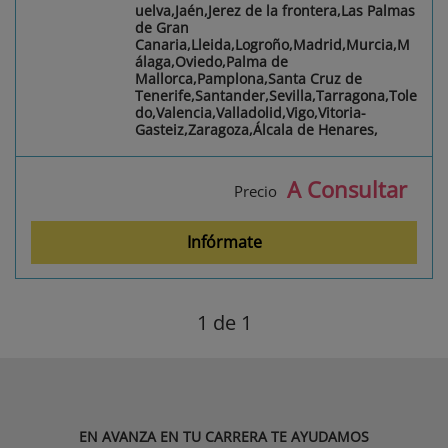
uelva,Jaén,Jerez de la frontera,Las Palmas
de Gran
Canaria,Lleida,Logroño,Madrid,Murcia,M
álaga,Oviedo,Palma de
Mallorca,Pamplona,Santa Cruz de
Tenerife,Santander,Sevilla,Tarragona,Tole
do,Valencia,Valladolid,Vigo,Vitoria-
Gasteiz,Zaragoza,Álcala de Henares,
A Consultar
Precio
Infórmate
1
de 1
EN AVANZA EN TU CARRERA TE AYUDAMOS