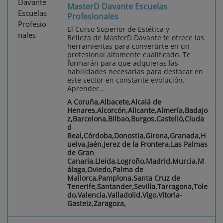
MasterD Davante Escuelas
Profesionales
El Curso Superior de Estética y
Belleza de MasterD Davante te ofrece las
herramientas para convertirte en un
profesional altamente cualificado. Te
formarán para que adquieras las
habilidades necesarias para destacar en
este sector en constante evolución.
Aprender...
A Coruña,Albacete,Alcalá de
Henares,Alcorcón,Alicante,Almería,Badajo
z,Barcelona,Bilbao,Burgos,Castelló,Ciuda
d
Real,Córdoba,Donostia,Girona,Granada,H
uelva,Jaén,Jerez de la Frontera,Las Palmas
de Gran
Canaria,Lleida,Logroño,Madrid,Murcia,M
álaga,Oviedo,Palma de
Mallorca,Pamplona,Santa Cruz de
Tenerife,Santander,Sevilla,Tarragona,Tole
do,Valencia,Valladolid,Vigo,Vitoria-
Gasteiz,Zaragoza,