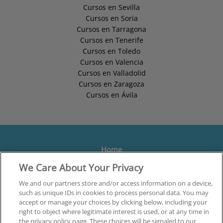
Cursos en Sevilla
Cursos en Soria
Cursos en Tarragona
Cursos en Tenerife
Cursos en Toledo
Cursos en Valencia
Cursos en Valladolid
Cursos en Zaragoza
Cursos en Ávila
Home
We Care About Your Privacy
Formación
Centros
We and our partners store and/or access information on a device,
such as unique IDs in cookies to process personal data. You may
Orientación
accept or manage your choices by clicking below, including your
right to object where legitimate interest is used, or at any time in
Quiénes somos
the privacy policy page. These choices will be signaled to our