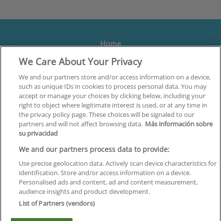
Home
We Care About Your Privacy
Formación
Centros
We and our partners store and/or access information on a device,
such as unique IDs in cookies to process personal data. You may
Orientación
accept or manage your choices by clicking below, including your
right to object where legitimate interest is used, or at any time in
Quiénes somos
the privacy policy page. These choices will be signaled to our
partners and will not affect browsing data.
Más información sobre
Contacta
su privacidad
Aviso Legal
We and our partners process data to provide:
Política de Privacidad
Use precise geolocation data. Actively scan device characteristics for
identification. Store and/or access information on a device.
Política de Cookies
Personalised ads and content, ad and content measurement,
audience insights and product development.
Canal Ético
List of Partners (vendors)
¡Síguenos!