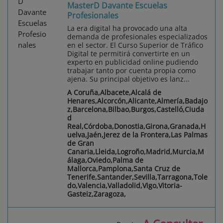
MasterD Davante Escuelas
Profesionales
La era digital ha provocado una alta
demanda de profesionales especializados
en el sector. El Curso Superior de Tráfico
Digital te permitirá convertirte en un
experto en publicidad online pudiendo
trabajar tanto por cuenta propia como
ajena. Su principal objetivo es lanz...
A Coruña,Albacete,Alcalá de
Henares,Alcorcón,Alicante,Almería,Badajo
z,Barcelona,Bilbao,Burgos,Castelló,Ciuda
d
Real,Córdoba,Donostia,Girona,Granada,H
uelva,Jaén,Jerez de la Frontera,Las Palmas
de Gran
Canaria,Lleida,Logroño,Madrid,Murcia,M
álaga,Oviedo,Palma de
Mallorca,Pamplona,Santa Cruz de
Tenerife,Santander,Sevilla,Tarragona,Tole
do,Valencia,Valladolid,Vigo,Vitoria-
Gasteiz,Zaragoza,