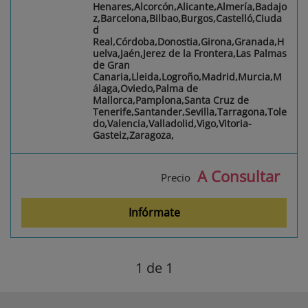
Henares,Alcorcón,Alicante,Almería,Badajo
z,Barcelona,Bilbao,Burgos,Castelló,Ciuda
d
Real,Córdoba,Donostia,Girona,Granada,H
uelva,Jaén,Jerez de la Frontera,Las Palmas
de Gran
Canaria,Lleida,Logroño,Madrid,Murcia,M
álaga,Oviedo,Palma de
Mallorca,Pamplona,Santa Cruz de
Tenerife,Santander,Sevilla,Tarragona,Tole
do,Valencia,Valladolid,Vigo,Vitoria-
Gasteiz,Zaragoza,
A Consultar
Precio
Infórmate
1
de 1