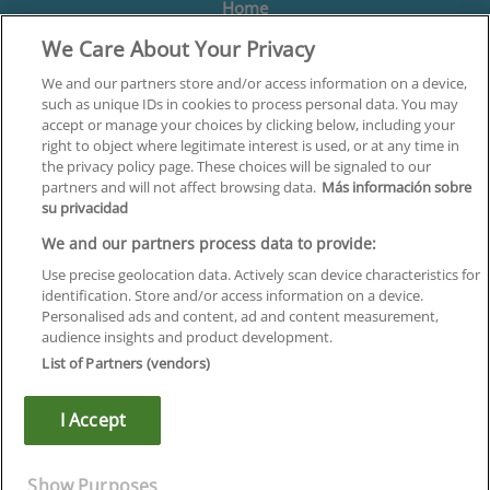
Home
We Care About Your Privacy
Formación
Centros
We and our partners store and/or access information on a device,
such as unique IDs in cookies to process personal data. You may
Orientación
accept or manage your choices by clicking below, including your
right to object where legitimate interest is used, or at any time in
Quiénes somos
the privacy policy page. These choices will be signaled to our
partners and will not affect browsing data.
Más información sobre
Contacta
su privacidad
Aviso Legal
We and our partners process data to provide:
Política de Privacidad
Use precise geolocation data. Actively scan device characteristics for
identification. Store and/or access information on a device.
Política de Cookies
Personalised ads and content, ad and content measurement,
audience insights and product development.
Canal Ético
List of Partners (vendors)
¡Síguenos!
I Accept
©
Infoempleo
.
Reservados todos los derechos.
Show Purposes