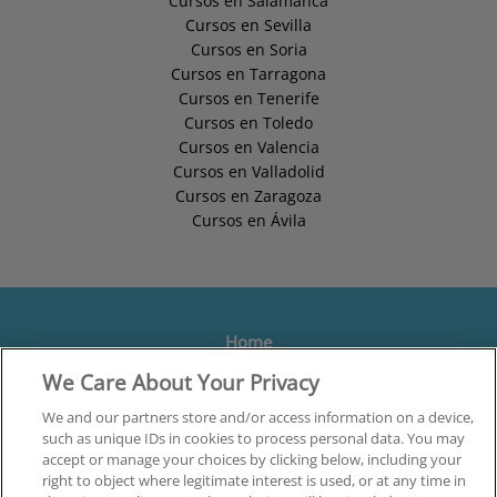
Cursos en Salamanca
Cursos en Sevilla
Cursos en Soria
Cursos en Tarragona
Cursos en Tenerife
Cursos en Toledo
Cursos en Valencia
Cursos en Valladolid
Cursos en Zaragoza
Cursos en Ávila
Home
We Care About Your Privacy
Formación
Centros
We and our partners store and/or access information on a device,
such as unique IDs in cookies to process personal data. You may
Orientación
accept or manage your choices by clicking below, including your
right to object where legitimate interest is used, or at any time in
Quiénes somos