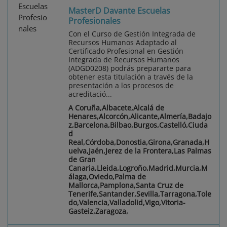
MasterD Davante Escuelas
Profesionales
Con el Curso de Gestión Integrada de
Recursos Humanos Adaptado al
Certificado Profesional en Gestión
Integrada de Recursos Humanos
(ADGD0208) podrás prepararte para
obtener esta titulación a través de la
presentación a los procesos de
acreditació...
A Coruña,Albacete,Alcalá de
Henares,Alcorcón,Alicante,Almería,Badajo
z,Barcelona,Bilbao,Burgos,Castelló,Ciuda
d
Real,Córdoba,Donostia,Girona,Granada,H
uelva,Jaén,Jerez de la Frontera,Las Palmas
de Gran
Canaria,Lleida,Logroño,Madrid,Murcia,M
álaga,Oviedo,Palma de
Mallorca,Pamplona,Santa Cruz de
Tenerife,Santander,Sevilla,Tarragona,Tole
do,Valencia,Valladolid,Vigo,Vitoria-
Gasteiz,Zaragoza,