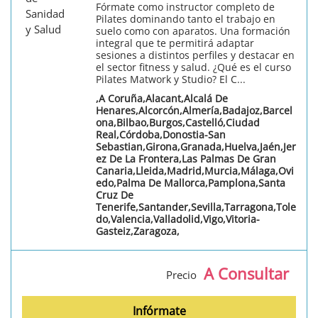
Fórmate como instructor completo de
Pilates dominando tanto el trabajo en
suelo como con aparatos. Una formación
integral que te permitirá adaptar
sesiones a distintos perfiles y destacar en
el sector fitness y salud. ¿Qué es el curso
Pilates Matwork y Studio? El C...
,A Coruña,Alacant,Alcalá De
Henares,Alcorcón,Almería,Badajoz,Barcel
ona,Bilbao,Burgos,Castelló,Ciudad
Real,Córdoba,Donostia-San
Sebastian,Girona,Granada,Huelva,Jaén,Jer
ez De La Frontera,Las Palmas De Gran
Canaria,Lleida,Madrid,Murcia,Málaga,Ovi
edo,Palma De Mallorca,Pamplona,Santa
Cruz De
Tenerife,Santander,Sevilla,Tarragona,Tole
do,Valencia,Valladolid,Vigo,Vitoria-
Gasteiz,Zaragoza,
A Consultar
Precio
Infórmate