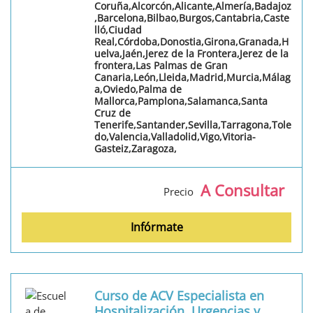
Coruña,Alcorcón,Alicante,Almería,Badajoz
,Barcelona,Bilbao,Burgos,Cantabria,Caste
lló,Ciudad
Real,Córdoba,Donostia,Girona,Granada,H
uelva,Jaén,Jerez de la Frontera,Jerez de la
frontera,Las Palmas de Gran
Canaria,León,Lleida,Madrid,Murcia,Málag
a,Oviedo,Palma de
Mallorca,Pamplona,Salamanca,Santa
Cruz de
Tenerife,Santander,Sevilla,Tarragona,Tole
do,Valencia,Valladolid,Vigo,Vitoria-
Gasteiz,Zaragoza,
A Consultar
Precio
Infórmate
Curso de ACV Especialista en
Hospitalización, Urgencias y