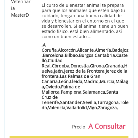
El curso de Bienestar animal te prepara
para que los animales que estén bajo tu
cuidado, tengan una buena calidad de
vida y bienestar en el entorno en el que
se desarrollen. Si el animal tiene un buen
estado físico, está bien alimentado, así
como un buen estado ...
,A
Coruña,Alcorcón,Alicante,Almería,Badajoz
,Barcelona,Bilbao,Burgos,Cantabria,Caste
lló,Ciudad
Real,Córdoba,Donostia,Girona,Granada,H
uelva,Jaén,Jerez de la Frontera,Jerez de la
frontera,Las Palmas de Gran
Canaria,León,Lleida,Madrid,Murcia,Málag
a,Oviedo,Palma de
Mallorca,Pamplona,Salamanca,Santa
Cruz de
Tenerife,Santander,Sevilla,Tarragona,Tole
do,Valencia,Valladolid,Vigo,Zaragoza,
A Consultar
Precio