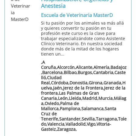
Anestesia
Escuela de Veterinaria MasterD
Si tu pasión por los animales va más allá
y quieres convertir tu pasión en tu
profesión este curso es la clave para
trabajar especializándote como Asistente
Clínico Veterinario. En nuestra sociedad
donde más de la mitad de los hogares
tienen un...
,A
Coruña,Alcorcón,Alicante,Almería,Badajoz
,Barcelona,Bilbao,Burgos,Cantabria,Caste
lló,Ciudad
Real,Córdoba,Donostia,Girona,Granada,H
uelva,Jaén,Jerez de la Frontera,Jerez de la
frontera,Las Palmas de Gran
Canaria,León,Lleida,Madrid,Murcia,Málag
a,Oviedo,Palma de
Mallorca,Pamplona,Salamanca,Santa
Cruz de
Tenerife,Santander,Sevilla,Tarragona,Tole
do,Valencia,Valladolid,Vigo,Vitoria-
Gasteiz,Zaragoza,