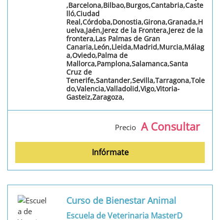
,Barcelona,Bilbao,Burgos,Cantabria,Caste
lló,Ciudad
Real,Córdoba,Donostia,Girona,Granada,H
uelva,Jaén,Jerez de la Frontera,Jerez de la
frontera,Las Palmas de Gran
Canaria,León,Lleida,Madrid,Murcia,Málag
a,Oviedo,Palma de
Mallorca,Pamplona,Salamanca,Santa
Cruz de
Tenerife,Santander,Sevilla,Tarragona,Tole
do,Valencia,Valladolid,Vigo,Vitoria-
Gasteiz,Zaragoza,
A Consultar
Precio
Infórmate
Curso de Bienestar Animal
Escuela de Veterinaria MasterD