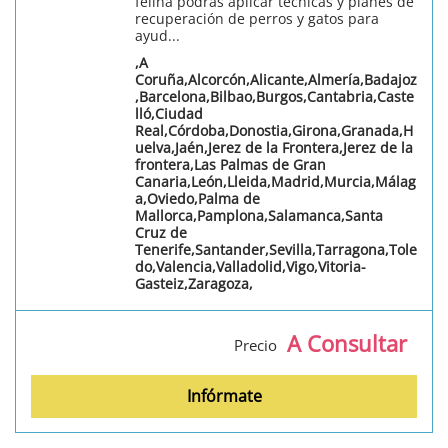
felina podrás aplicar técnicas y planes de
recuperación de perros y gatos para
ayud...
,A
Coruña,Alcorcón,Alicante,Almería,Badajoz
,Barcelona,Bilbao,Burgos,Cantabria,Caste
lló,Ciudad
Real,Córdoba,Donostia,Girona,Granada,H
uelva,Jaén,Jerez de la Frontera,Jerez de la
frontera,Las Palmas de Gran
Canaria,León,Lleida,Madrid,Murcia,Málag
a,Oviedo,Palma de
Mallorca,Pamplona,Salamanca,Santa
Cruz de
Tenerife,Santander,Sevilla,Tarragona,Tole
do,Valencia,Valladolid,Vigo,Vitoria-
Gasteiz,Zaragoza,
A Consultar
Precio
Infórmate