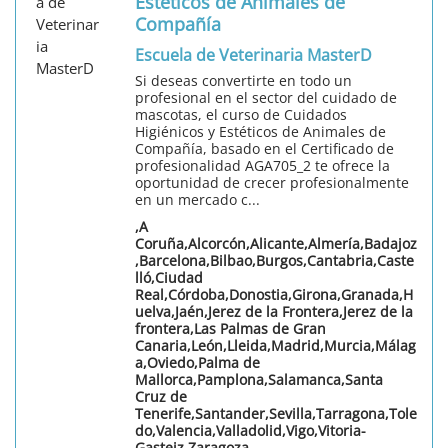
Estéticos de Animales de
Compañía
Escuela de Veterinaria MasterD
Si deseas convertirte en todo un
profesional en el sector del cuidado de
mascotas, el curso de Cuidados
Higiénicos y Estéticos de Animales de
Compañía, basado en el Certificado de
profesionalidad AGA705_2 te ofrece la
oportunidad de crecer profesionalmente
en un mercado c...
,A
Coruña,Alcorcón,Alicante,Almería,Badajoz
,Barcelona,Bilbao,Burgos,Cantabria,Caste
lló,Ciudad
Real,Córdoba,Donostia,Girona,Granada,H
uelva,Jaén,Jerez de la Frontera,Jerez de la
frontera,Las Palmas de Gran
Canaria,León,Lleida,Madrid,Murcia,Málag
a,Oviedo,Palma de
Mallorca,Pamplona,Salamanca,Santa
Cruz de
Tenerife,Santander,Sevilla,Tarragona,Tole
do,Valencia,Valladolid,Vigo,Vitoria-
Gasteiz,Zaragoza,